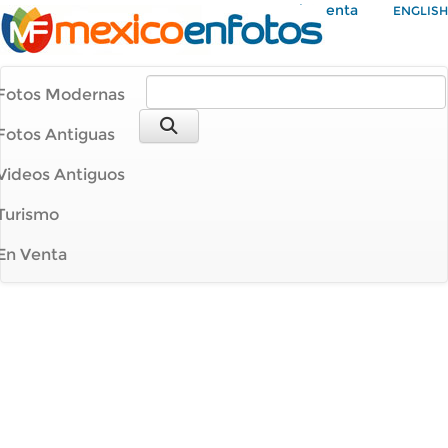
Mi Cuenta
ENGLISH
Fotos Modernas
Fotos Antiguas
Videos Antiguos
Turismo
En Venta