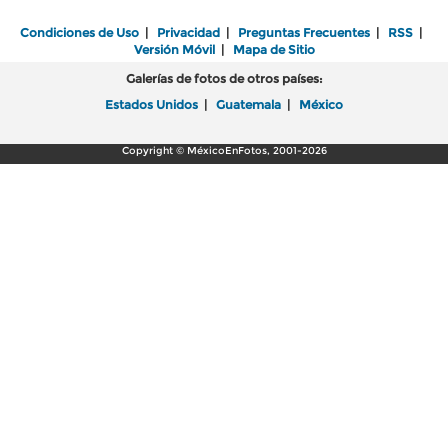
Condiciones de Uso
|
Privacidad
|
Preguntas Frecuentes
|
RSS
|
Versión Móvil
|
Mapa de Sitio
Galerías de fotos de otros países:
Estados Unidos
|
Guatemala
|
México
Copyright © MéxicoEnFotos, 2001-2026