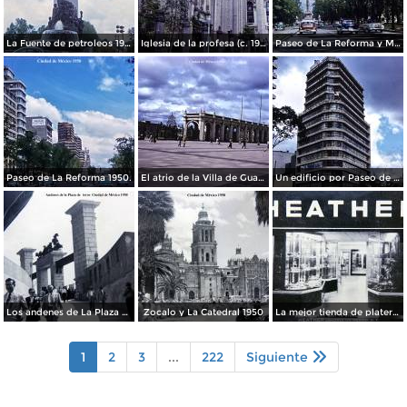
La Fuente de petroleos 1950.
Iglesia de la profesa (c. 1950)
Paseo de La Reforma y Mto a La Independencia 1950
Paseo de La Reforma 1950.
El atrio de la Villa de Guadalupe 1950.
Un edificio por Paseo de La Reforma 1950
Los andenes de La Plaza de toros Ciudad de México 1950
Zocalo y La Catedral 1950
La mejor tienda de plateria.
1
2
3
...
222
Siguiente