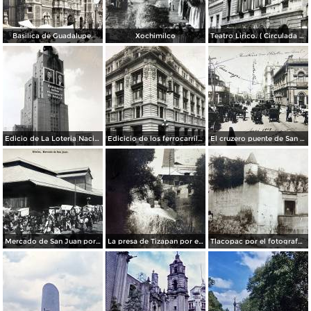
Basilica de Guadalupe.
Xochimilco
Teatro Lirico. ( Circulada el 1 de Agosto de 1926 ).
Edicio de La Loteria Nacional Ciudad de México Abril de 1964
Edicicio de los ferrocarriles.
El cruzero puente de San Francisco y Guardiola por el fotografo Felix Miret.
Mercado de San Juan por el fotografo Felix Miret
La presa de Tizapan por el fotografo Fernando Kososky. ( Circulada el 22 de Diembre de 1910 ).
Tlacopac por el fotografo Hugo Brehme.