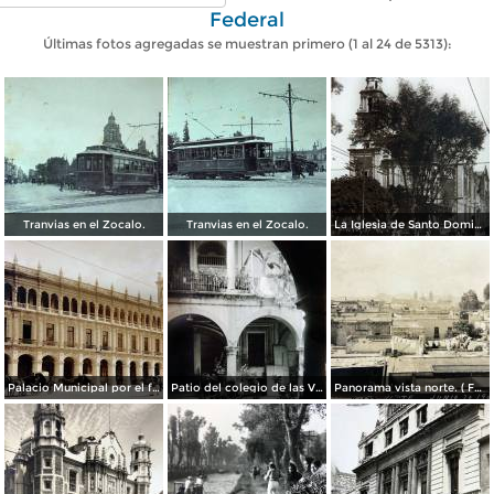
Federal
Últimas fotos agregadas se muestran primero (1 al 24 de 5313):
Tranvias en el Zocalo.
Tranvias en el Zocalo.
La Iglesia de Santo Domingo.
Palacio Municipal por el fotografo Hugo Brehme..
Patio del colegio de las Vizcainas por el fotografo Hugo Brehme.
Panorama vista norte. ( Fechada el 20 de Junio de 1905 ).