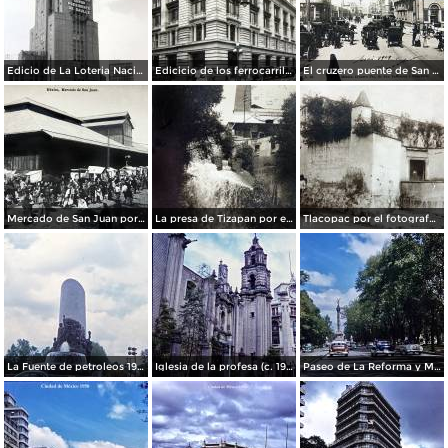
Edicio de La Loteria Nacional Ciudad de México Abril de 1964
Edicicio de los ferrocarriles.
El cruzero puente de San Francisco y Guardiola por el fotografo Felix Miret.
Mercado de San Juan por el fotografo Felix Miret
La presa de Tizapan por el fotografo Fernando Kososky. ( Circulada el 22 de Diembre de 1910 ).
Tlacopac por el fotografo Hugo Brehme.
La Fuente de petroleos 1950.
Iglesia de la profesa (c. 1950)
Paseo de La Reforma y Mto a La Independencia 1950