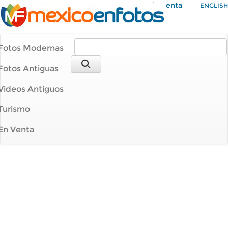
Mi Cuenta
ENGLISH
Fotos Modernas
Fotos Antiguas
Videos Antiguos
Turismo
En Venta