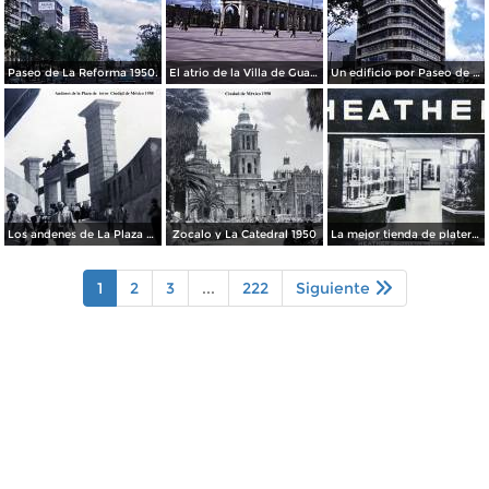
Paseo de La Reforma 1950.
El atrio de la Villa de Guadalupe 1950.
Un edificio por Paseo de La Reforma 1950
Los andenes de La Plaza de toros Ciudad de México 1950
Zocalo y La Catedral 1950
La mejor tienda de plateria.
1
2
3
...
222
Siguiente