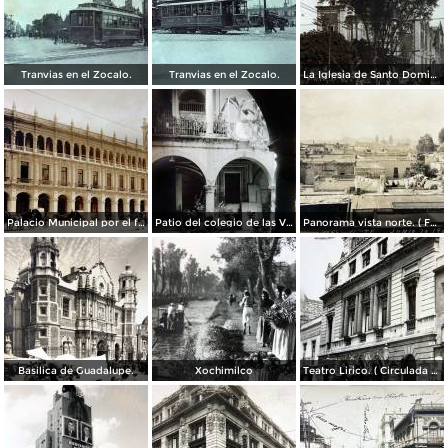
Tranvias en el Zocalo.
Tranvias en el Zocalo.
La Iglesia de Santo Domingo.
Palacio Municipal por el fotografo Hugo Brehme..
Patio del colegio de las Vizcainas por el fotografo Hugo Brehme.
Panorama vista norte. ( Fechada el 20 de Junio de 1905 ).
Basilica de Guadalupe.
Xochimilco
Teatro Lirico. ( Circulada el 1 de Agosto de 1926 ).