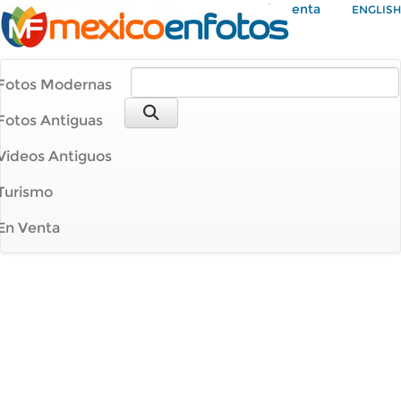
Mi Cuenta
ENGLISH
Fotos Modernas
Fotos Antiguas
Videos Antiguos
Turismo
En Venta