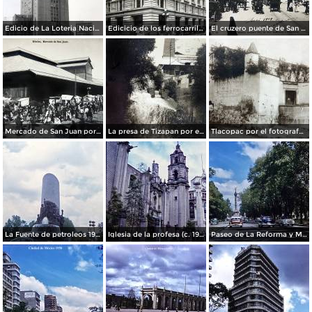
Edicio de La Loteria Nacional Ciudad de México Abril de 1964
Edicicio de los ferrocarriles.
El cruzero puente de San Francisco y Guardiola por el fotografo Felix Miret.
Mercado de San Juan por el fotografo Felix Miret
La presa de Tizapan por el fotografo Fernando Kososky. ( Circulada el 22 de Diembre de 1910 ).
Tlacopac por el fotografo Hugo Brehme.
La Fuente de petroleos 1950.
Iglesia de la profesa (c. 1950)
Paseo de La Reforma y Mto a La Independencia 1950