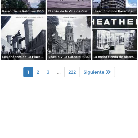
Paseo de La Reforma 1950.
El atrio de la Villa de Guadalupe 1950.
Un edificio por Paseo de La Reforma 1950
Los andenes de La Plaza de toros Ciudad de México 1950
Zocalo y La Catedral 1950
La mejor tienda de plateria.
1
2
3
...
222
Siguiente