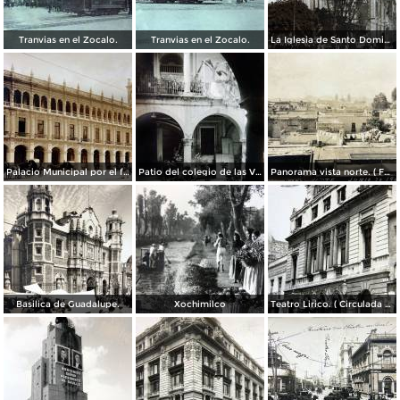
Tranvias en el Zocalo.
Tranvias en el Zocalo.
La Iglesia de Santo Domingo.
Palacio Municipal por el fotografo Hugo Brehme..
Patio del colegio de las Vizcainas por el fotografo Hugo Brehme.
Panorama vista norte. ( Fechada el 20 de Junio de 1905 ).
Basilica de Guadalupe.
Xochimilco
Teatro Lirico. ( Circulada el 1 de Agosto de 1926 ).