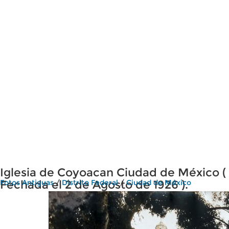
Iglesia de Coyoacan Ciudad de México (
Fechada el 2 de Agosto de 1926 ).
Fotos Antiguas
/
Distrito Federal
/
Ciudad de México