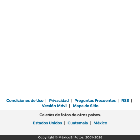
Condiciones de Uso
|
Privacidad
|
Preguntas Frecuentes
|
RSS
|
Versión Móvil
|
Mapa de Sitio
Galerías de fotos de otros países:
Estados Unidos
|
Guatemala
|
México
Copyright © MéxicoEnFotos, 2001-2026