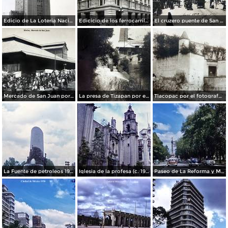
Edicio de La Loteria Nacional Ciudad de México Abril de 1964
Edicicio de los ferrocarriles.
El cruzero puente de San Francisco y Guardiola por el fotografo Felix Miret.
Mercado de San Juan por el fotografo Felix Miret
La presa de Tizapan por el fotografo Fernando Kososky. ( Circulada el 22 de Diembre de 1910 ).
Tlacopac por el fotografo Hugo Brehme.
La Fuente de petroleos 1950.
Iglesia de la profesa (c. 1950)
Paseo de La Reforma y Mto a La Independencia 1950