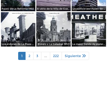
Paseo de La Reforma 1950.
El atrio de la Villa de Guadalupe 1950.
Un edificio por Paseo de La Reforma 1950
Los andenes de La Plaza de toros Ciudad de México 1950
Zocalo y La Catedral 1950
La mejor tienda de plateria.
1
2
3
...
222
Siguiente