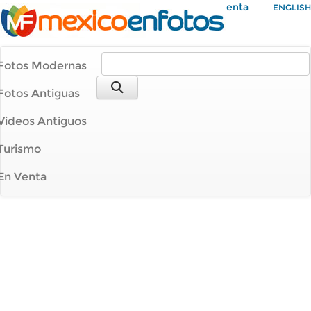
Mi Cuenta
ENGLISH
Fotos Modernas
Fotos Antiguas
Videos Antiguos
Turismo
En Venta