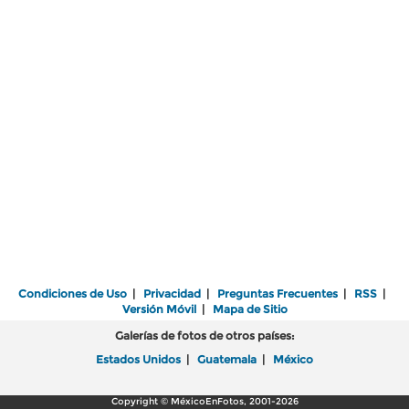
Condiciones de Uso
|
Privacidad
|
Preguntas Frecuentes
|
RSS
|
Versión Móvil
|
Mapa de Sitio
Galerías de fotos de otros países:
Estados Unidos
|
Guatemala
|
México
Copyright © MéxicoEnFotos, 2001-2026