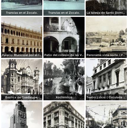
Tranvias en el Zocalo.
Tranvias en el Zocalo.
La Iglesia de Santo Domingo.
Palacio Municipal por el fotografo Hugo Brehme..
Patio del colegio de las Vizcainas por el fotografo Hugo Brehme.
Panorama vista norte. ( Fechada el 20 de Junio de 1905 ).
Basilica de Guadalupe.
Xochimilco
Teatro Lirico. ( Circulada el 1 de Agosto de 1926 ).