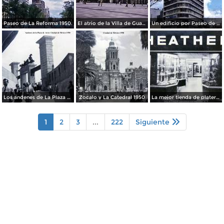
Paseo de La Reforma 1950.
El atrio de la Villa de Guadalupe 1950.
Un edificio por Paseo de La Reforma 1950
Los andenes de La Plaza de toros Ciudad de México 1950
Zocalo y La Catedral 1950
La mejor tienda de plateria.
1
2
3
...
222
Siguiente