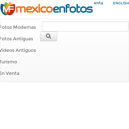
Mi Cuenta
ENGLISH
Fotos Modernas
Fotos Antiguas
Videos Antiguos
Turismo
En Venta