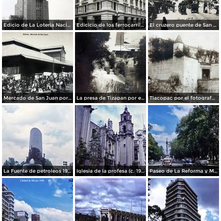
Edicio de La Loteria Nacional Ciudad de México Abril de 1964
Edicicio de los ferrocarriles.
El cruzero puente de San Francisco y Guardiola por el fotografo Felix Miret.
Mercado de San Juan por el fotografo Felix Miret
La presa de Tizapan por el fotografo Fernando Kososky. ( Circulada el 22 de Diembre de 1910 ).
Tlacopac por el fotografo Hugo Brehme.
La Fuente de petroleos 1950.
Iglesia de la profesa (c. 1950)
Paseo de La Reforma y Mto a La Independencia 1950