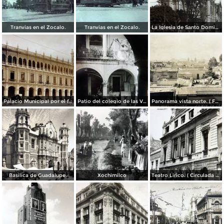
Tranvias en el Zocalo.
Tranvias en el Zocalo.
La Iglesia de Santo Domingo.
Palacio Municipal por el fotografo Hugo Brehme..
Patio del colegio de las Vizcainas por el fotografo Hugo Brehme.
Panorama vista norte. ( Fechada el 20 de Junio de 1905 ).
Basilica de Guadalupe.
Xochimilco
Teatro Lirico. ( Circulada el 1 de Agosto de 1926 ).