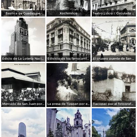
Basilica de Guadalupe.
Xochimilco
Teatro Lirico. ( Circulada el 1 de Agosto de 1926 ).
Edicio de La Loteria Nacional Ciudad de México Abril de 1964
Edicicio de los ferrocarriles.
El cruzero puente de San Francisco y Guardiola por el fotografo Felix Miret.
Mercado de San Juan por el fotografo Felix Miret
La presa de Tizapan por el fotografo Fernando Kososky. ( Circulada el 22 de Diembre de 1910 ).
Tlacopac por el fotografo Hugo Brehme.