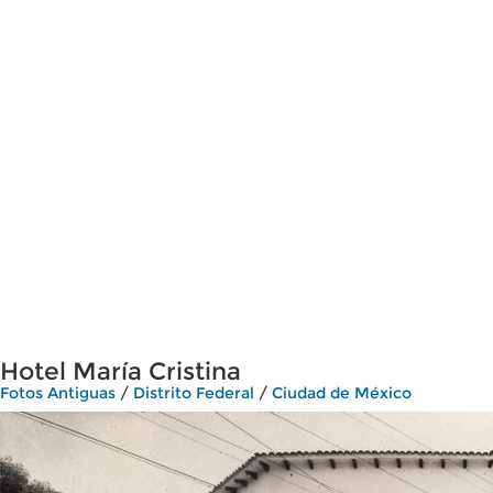
Hotel María Cristina
Fotos Antiguas
/
Distrito Federal
/
Ciudad de México