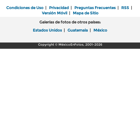
Condiciones de Uso
|
Privacidad
|
Preguntas Frecuentes
|
RSS
|
Versión Móvil
|
Mapa de Sitio
Galerías de fotos de otros países:
Estados Unidos
|
Guatemala
|
México
Copyright © MéxicoEnFotos, 2001-2026