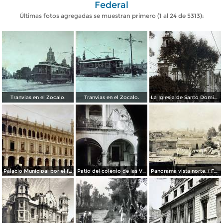
Federal
Últimas fotos agregadas se muestran primero (1 al 24 de 5313):
Tranvias en el Zocalo.
Tranvias en el Zocalo.
La Iglesia de Santo Domingo.
Palacio Municipal por el fotografo Hugo Brehme..
Patio del colegio de las Vizcainas por el fotografo Hugo Brehme.
Panorama vista norte. ( Fechada el 20 de Junio de 1905 ).