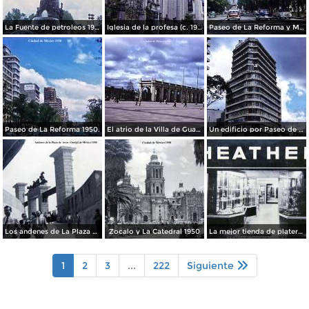
La Fuente de petroleos 1950.
Iglesia de la profesa (c. 1950)
Paseo de La Reforma y Mto a La Independencia 1950
Paseo de La Reforma 1950.
El atrio de la Villa de Guadalupe 1950.
Un edificio por Paseo de La Reforma 1950
Los andenes de La Plaza de toros Ciudad de México 1950
Zocalo y La Catedral 1950
La mejor tienda de plateria.
1
2
3
...
222
Siguiente