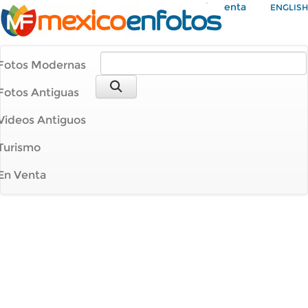
Mi Cuenta
ENGLISH
Fotos Modernas
Fotos Antiguas
Videos Antiguos
Turismo
En Venta