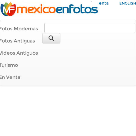
Mi Cuenta
ENGLISH
Fotos Modernas
Fotos Antiguas
Videos Antiguos
Turismo
En Venta