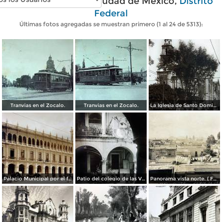
Fotos antiguas de Ciudad de México,
Distrito
Federal
Últimas fotos agregadas se muestran primero (1 al 24 de 5313):
Tranvias en el Zocalo.
Tranvias en el Zocalo.
La Iglesia de Santo Domingo.
Palacio Municipal por el fotografo Hugo Brehme..
Patio del colegio de las Vizcainas por el fotografo Hugo Brehme.
Panorama vista norte. ( Fechada el 20 de Junio de 1905 ).