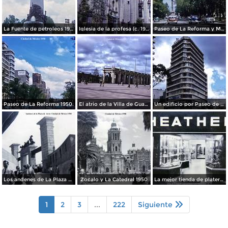
La Fuente de petroleos 1950.
Iglesia de la profesa (c. 1950)
Paseo de La Reforma y Mto a La Independencia 1950
Paseo de La Reforma 1950.
El atrio de la Villa de Guadalupe 1950.
Un edificio por Paseo de La Reforma 1950
Los andenes de La Plaza de toros Ciudad de México 1950
Zocalo y La Catedral 1950
La mejor tienda de plateria.
1
2
3
...
222
Siguiente