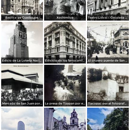
Basilica de Guadalupe.
Xochimilco
Teatro Lirico. ( Circulada el 1 de Agosto de 1926 ).
Edicio de La Loteria Nacional Ciudad de México Abril de 1964
Edicicio de los ferrocarriles.
El cruzero puente de San Francisco y Guardiola por el fotografo Felix Miret.
Mercado de San Juan por el fotografo Felix Miret
La presa de Tizapan por el fotografo Fernando Kososky. ( Circulada el 22 de Diembre de 1910 ).
Tlacopac por el fotografo Hugo Brehme.