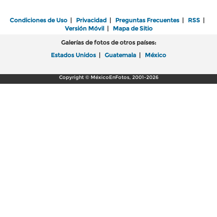
Condiciones de Uso
|
Privacidad
|
Preguntas Frecuentes
|
RSS
|
Versión Móvil
|
Mapa de Sitio
Galerías de fotos de otros países:
Estados Unidos
|
Guatemala
|
México
Copyright © MéxicoEnFotos, 2001-2026