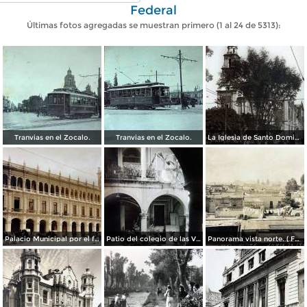
Federal
Últimas fotos agregadas se muestran primero (1 al 24 de 5313):
Tranvias en el Zocalo.
Tranvias en el Zocalo.
La Iglesia de Santo Domingo.
Palacio Municipal por el fotografo Hugo Brehme..
Patio del colegio de las Vizcainas por el fotografo Hugo Brehme.
Panorama vista norte. ( Fechada el 20 de Junio de 1905 ).