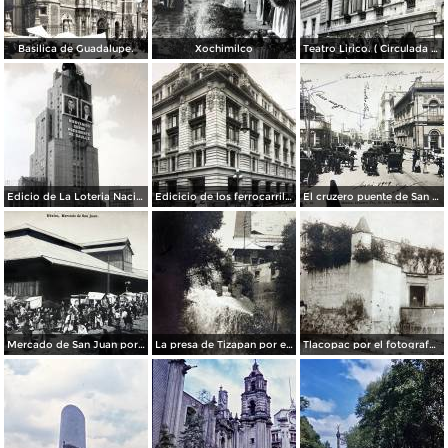
Basilica de Guadalupe.
Xochimilco
Teatro Lirico. ( Circulada el 1 de Agosto de 1926 ).
Edicio de La Loteria Nacional Ciudad de México Abril de 1964
Edicicio de los ferrocarriles.
El cruzero puente de San Francisco y Guardiola por el fotografo Felix Miret.
Mercado de San Juan por el fotografo Felix Miret
La presa de Tizapan por el fotografo Fernando Kososky. ( Circulada el 22 de Diembre de 1910 ).
Tlacopac por el fotografo Hugo Brehme.