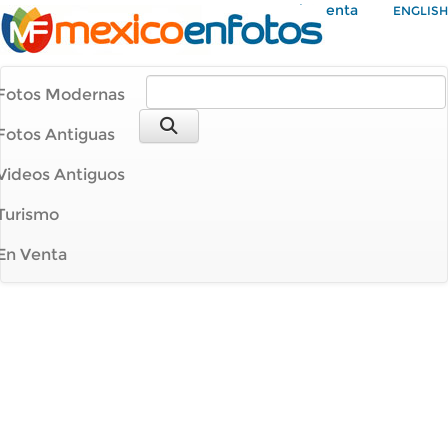
Mi Cuenta
ENGLISH
Fotos Modernas
Fotos Antiguas
Videos Antiguos
Turismo
En Venta