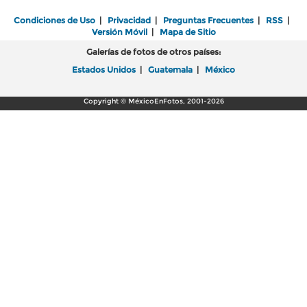
Condiciones de Uso
|
Privacidad
|
Preguntas Frecuentes
|
RSS
|
Versión Móvil
|
Mapa de Sitio
Galerías de fotos de otros países:
Estados Unidos
|
Guatemala
|
México
Copyright © MéxicoEnFotos, 2001-2026