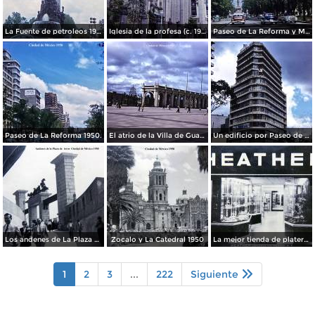
La Fuente de petroleos 1950.
Iglesia de la profesa (c. 1950)
Paseo de La Reforma y Mto a La Independencia 1950
Paseo de La Reforma 1950.
El atrio de la Villa de Guadalupe 1950.
Un edificio por Paseo de La Reforma 1950
Los andenes de La Plaza de toros Ciudad de México 1950
Zocalo y La Catedral 1950
La mejor tienda de plateria.
1
2
3
...
222
Siguiente