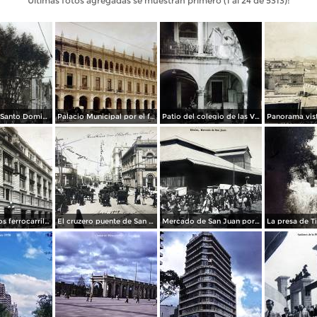
Últimas fotos agregadas se muestran primero (1 al 24 de 5313):
La Iglesia de Santo Domingo.
Palacio Municipal por el fotografo Hugo Brehme..
Patio del colegio de las Vizcainas por el fotografo Hugo Brehme.
Edicicio de los ferrocarriles.
El cruzero puente de San Francisco y Guardiola por el fotografo Felix Miret.
Mercado de San Juan por el fotografo Felix Miret