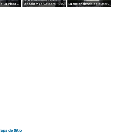
Los andenes de La Plaza de toros Ciudad de México 1950
Zocalo y La Catedral 1950
La mejor tienda de plateria.
apa de Sitio