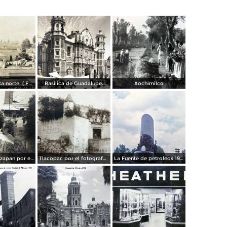
Panorama vista norte. ( Fechada el 20 de Junio de 1905 ).
Basilica de Guadalupe.
Xochimilco
La presa de Tizapan por el fotografo Fernando Kososky. ( Circulada el 22 de Diembre de 1910 ).
Tlacopac por el fotografo Hugo Brehme.
La Fuente de petroleos 1950.