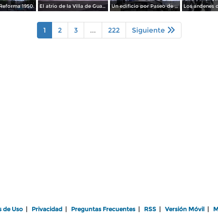
Reforma 1950.
El atrio de la Villa de Guadalupe 1950.
Un edificio por Paseo de La Reforma 1950
1
2
3
...
222
Siguiente
s de Uso
|
Privacidad
|
Preguntas Frecuentes
|
RSS
|
Versión Móvil
|
M