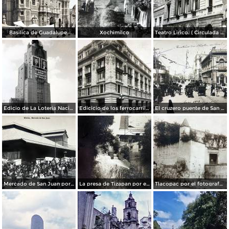
Basilica de Guadalupe.
Xochimilco
Teatro Lirico. ( Circulada el 1 de Agosto de 1926 ).
Edicio de La Loteria Nacional Ciudad de México Abril de 1964
Edicicio de los ferrocarriles.
El cruzero puente de San Francisco y Guardiola por el fotografo Felix Miret.
Mercado de San Juan por el fotografo Felix Miret
La presa de Tizapan por el fotografo Fernando Kososky. ( Circulada el 22 de Diembre de 1910 ).
Tlacopac por el fotografo Hugo Brehme.