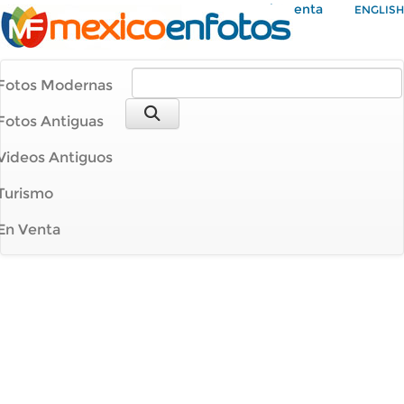
Mi Cuenta
ENGLISH
Fotos Modernas
Fotos Antiguas
Videos Antiguos
Turismo
En Venta