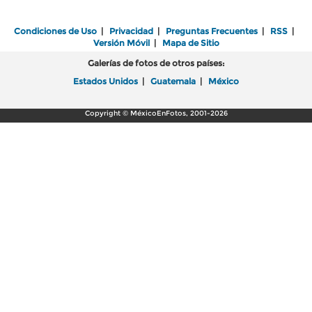
Condiciones de Uso
|
Privacidad
|
Preguntas Frecuentes
|
RSS
|
Versión Móvil
|
Mapa de Sitio
Galerías de fotos de otros países:
Estados Unidos
|
Guatemala
|
México
Copyright © MéxicoEnFotos, 2001-2026