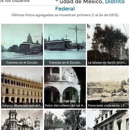
Fotos antiguas de Ciudad de México,
Distrito
Federal
Últimas fotos agregadas se muestran primero (1 al 24 de 5313):
Tranvias en el Zocalo.
Tranvias en el Zocalo.
La Iglesia de Santo Domingo.
Palacio Municipal por el fotografo Hugo Brehme..
Patio del colegio de las Vizcainas por el fotografo Hugo Brehme.
Panorama vista norte. ( Fechada el 20 de Junio de 1905 ).