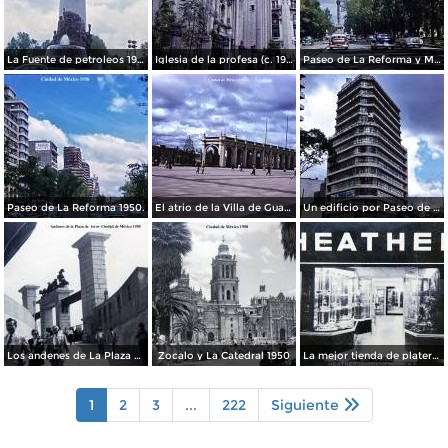
La Fuente de petroleos 1950.
Iglesia de la profesa (c. 1950)
Paseo de La Reforma y Mto a La Independencia 1950
Paseo de La Reforma 1950.
El atrio de la Villa de Guadalupe 1950.
Un edificio por Paseo de La Reforma 1950
Los andenes de La Plaza de toros Ciudad de México 1950
Zocalo y La Catedral 1950
La mejor tienda de plateria.
1
2
3
...
222
Siguiente