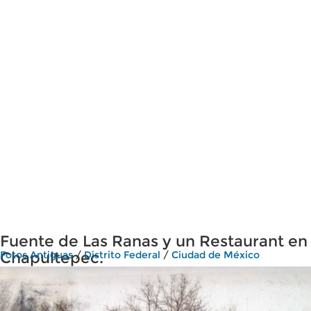
Fuente de Las Ranas y un Restaurant en
Chapultepec.
Fotos Antiguas
/
Distrito Federal
/
Ciudad de México