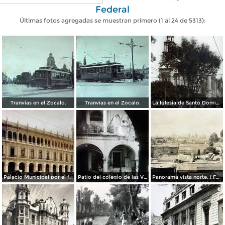
Federal
Últimas fotos agregadas se muestran primero (1 al 24 de 5313):
Tranvias en el Zocalo.
Tranvias en el Zocalo.
La Iglesia de Santo Domingo.
Palacio Municipal por el fotografo Hugo Brehme..
Patio del colegio de las Vizcainas por el fotografo Hugo Brehme.
Panorama vista norte. ( Fechada el 20 de Junio de 1905 ).