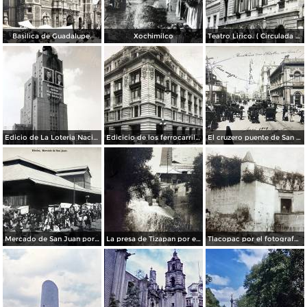
Basilica de Guadalupe.
Xochimilco
Teatro Lirico. ( Circulada el 1 de Agosto de 1926 ).
Edicio de La Loteria Nacional Ciudad de México Abril de 1964
Edicicio de los ferrocarriles.
El cruzero puente de San Francisco y Guardiola por el fotografo Felix Miret.
Mercado de San Juan por el fotografo Felix Miret
La presa de Tizapan por el fotografo Fernando Kososky. ( Circulada el 22 de Diembre de 1910 ).
Tlacopac por el fotografo Hugo Brehme.