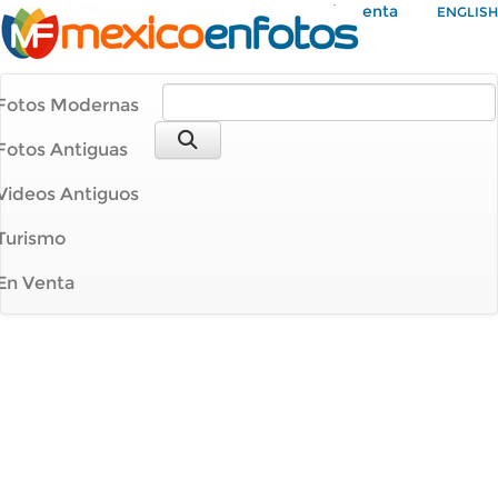
Mi Cuenta
ENGLISH
Fotos Modernas
Fotos Antiguas
Videos Antiguos
Turismo
En Venta