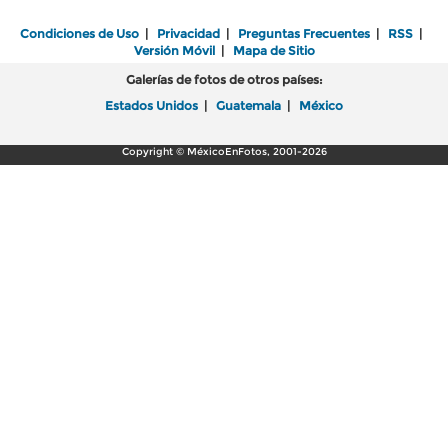
Condiciones de Uso
|
Privacidad
|
Preguntas Frecuentes
|
RSS
|
Versión Móvil
|
Mapa de Sitio
Galerías de fotos de otros países:
Estados Unidos
|
Guatemala
|
México
Copyright © MéxicoEnFotos, 2001-2026