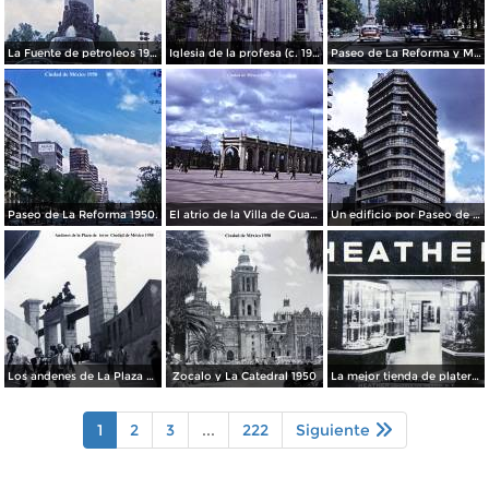
La Fuente de petroleos 1950.
Iglesia de la profesa (c. 1950)
Paseo de La Reforma y Mto a La Independencia 1950
Paseo de La Reforma 1950.
El atrio de la Villa de Guadalupe 1950.
Un edificio por Paseo de La Reforma 1950
Los andenes de La Plaza de toros Ciudad de México 1950
Zocalo y La Catedral 1950
La mejor tienda de plateria.
1
2
3
...
222
Siguiente