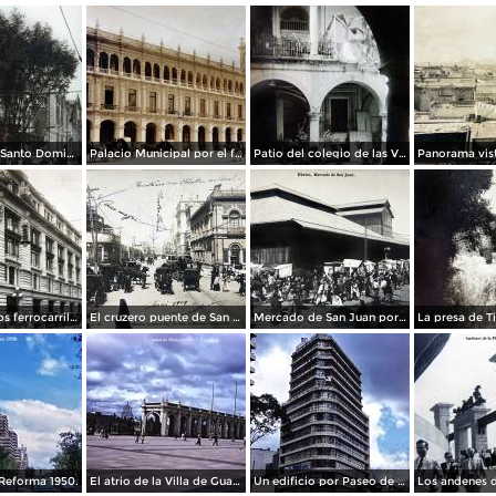
La Iglesia de Santo Domingo.
Palacio Municipal por el fotografo Hugo Brehme..
Patio del colegio de las Vizcainas por el fotografo Hugo Brehme.
Edicicio de los ferrocarriles.
El cruzero puente de San Francisco y Guardiola por el fotografo Felix Miret.
Mercado de San Juan por el fotografo Felix Miret
Reforma 1950.
El atrio de la Villa de Guadalupe 1950.
Un edificio por Paseo de La Reforma 1950