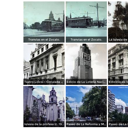
Tranvias en el Zocalo.
Tranvias en el Zocalo.
Teatro Lirico. ( Circulada el 1 de Agosto de 1926 ).
Edicio de La Loteria Nacional Ciudad de México Abril de 1964
Iglesia de la profesa (c. 1950)
Paseo de La Reforma y Mto a La Independencia 1950
Paseo de La 