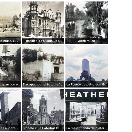
Panorama vista norte. ( Fechada el 20 de Junio de 1905 ).
Basilica de Guadalupe.
Xochimilco
La presa de Tizapan por el fotografo Fernando Kososky. ( Circulada el 22 de Diembre de 1910 ).
Tlacopac por el fotografo Hugo Brehme.
La Fuente de petroleos 1950.
Los andenes de La Plaza de toros Ciudad de México 1950
Zocalo y La Catedral 1950
La mejor tienda de plateria.