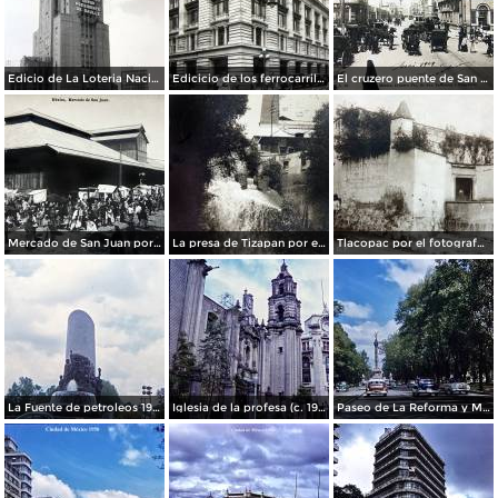
Edicio de La Loteria Nacional Ciudad de México Abril de 1964
Edicicio de los ferrocarriles.
El cruzero puente de San Francisco y Guardiola por el fotografo Felix Miret.
Mercado de San Juan por el fotografo Felix Miret
La presa de Tizapan por el fotografo Fernando Kososky. ( Circulada el 22 de Diembre de 1910 ).
Tlacopac por el fotografo Hugo Brehme.
La Fuente de petroleos 1950.
Iglesia de la profesa (c. 1950)
Paseo de La Reforma y Mto a La Independencia 1950