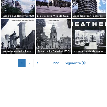
Paseo de La Reforma 1950.
El atrio de la Villa de Guadalupe 1950.
Un edificio por Paseo de La Reforma 1950
Los andenes de La Plaza de toros Ciudad de México 1950
Zocalo y La Catedral 1950
La mejor tienda de plateria.
1
2
3
...
222
Siguiente