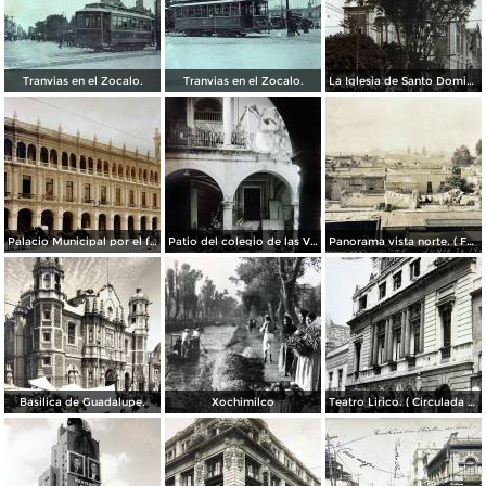
Tranvias en el Zocalo.
Tranvias en el Zocalo.
La Iglesia de Santo Domingo.
Palacio Municipal por el fotografo Hugo Brehme..
Patio del colegio de las Vizcainas por el fotografo Hugo Brehme.
Panorama vista norte. ( Fechada el 20 de Junio de 1905 ).
Basilica de Guadalupe.
Xochimilco
Teatro Lirico. ( Circulada el 1 de Agosto de 1926 ).