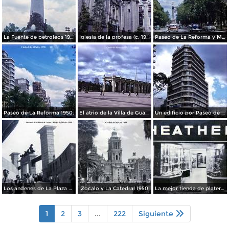
La Fuente de petroleos 1950.
Iglesia de la profesa (c. 1950)
Paseo de La Reforma y Mto a La Independencia 1950
Paseo de La Reforma 1950.
El atrio de la Villa de Guadalupe 1950.
Un edificio por Paseo de La Reforma 1950
Los andenes de La Plaza de toros Ciudad de México 1950
Zocalo y La Catedral 1950
La mejor tienda de plateria.
1
2
3
...
222
Siguiente