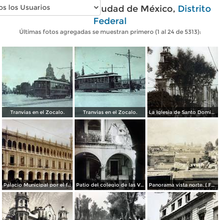
Fotos antiguas de Ciudad de México,
Distrito
Federal
Últimas fotos agregadas se muestran primero (1 al 24 de 5313):
Tranvias en el Zocalo.
Tranvias en el Zocalo.
La Iglesia de Santo Domingo.
Palacio Municipal por el fotografo Hugo Brehme..
Patio del colegio de las Vizcainas por el fotografo Hugo Brehme.
Panorama vista norte. ( Fechada el 20 de Junio de 1905 ).