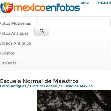
Mi Cuenta
ENGLISH
Fotos Modernas
Fotos Antiguas
Videos Antiguos
Turismo
En Venta
Escuela Normal de Maestros
Fotos Antiguas
/
Distrito Federal
/
Ciudad de México