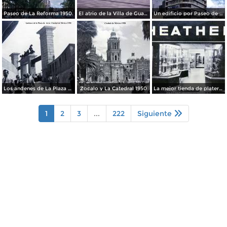
Paseo de La Reforma 1950.
El atrio de la Villa de Guadalupe 1950.
Un edificio por Paseo de La Reforma 1950
Los andenes de La Plaza de toros Ciudad de México 1950
Zocalo y La Catedral 1950
La mejor tienda de plateria.
1
2
3
...
222
Siguiente