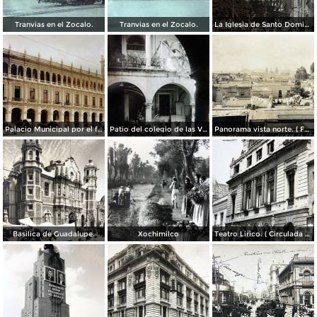
Tranvias en el Zocalo.
Tranvias en el Zocalo.
La Iglesia de Santo Domingo.
Palacio Municipal por el fotografo Hugo Brehme..
Patio del colegio de las Vizcainas por el fotografo Hugo Brehme.
Panorama vista norte. ( Fechada el 20 de Junio de 1905 ).
Basilica de Guadalupe.
Xochimilco
Teatro Lirico. ( Circulada el 1 de Agosto de 1926 ).