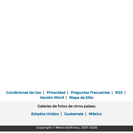
Condiciones de Uso
|
Privacidad
|
Preguntas Frecuentes
|
RSS
|
Versión Móvil
|
Mapa de Sitio
Galerías de fotos de otros países:
Estados Unidos
|
Guatemala
|
México
Copyright © MéxicoEnFotos, 2001-2026