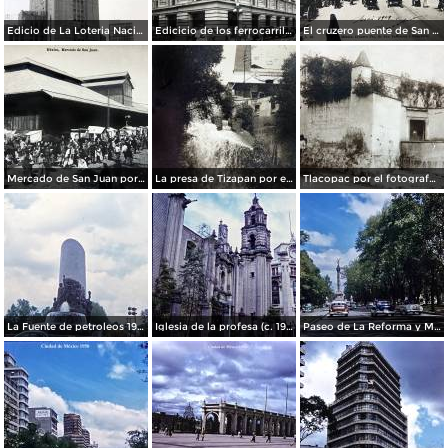
Edicio de La Loteria Nacional Ciudad de México Abril de 1964
Edicicio de los ferrocarriles.
El cruzero puente de San Francisco y Guardiola por el fotografo Felix Miret.
Mercado de San Juan por el fotografo Felix Miret
La presa de Tizapan por el fotografo Fernando Kososky. ( Circulada el 22 de Diembre de 1910 ).
Tlacopac por el fotografo Hugo Brehme.
La Fuente de petroleos 1950.
Iglesia de la profesa (c. 1950)
Paseo de La Reforma y Mto a La Independencia 1950