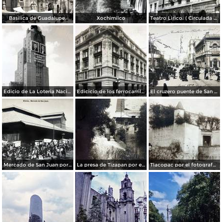
Basilica de Guadalupe.
Xochimilco
Teatro Lirico. ( Circulada el 1 de Agosto de 1926 ).
Edicio de La Loteria Nacional Ciudad de México Abril de 1964
Edicicio de los ferrocarriles.
El cruzero puente de San Francisco y Guardiola por el fotografo Felix Miret.
Mercado de San Juan por el fotografo Felix Miret
La presa de Tizapan por el fotografo Fernando Kososky. ( Circulada el 22 de Diembre de 1910 ).
Tlacopac por el fotografo Hugo Brehme.