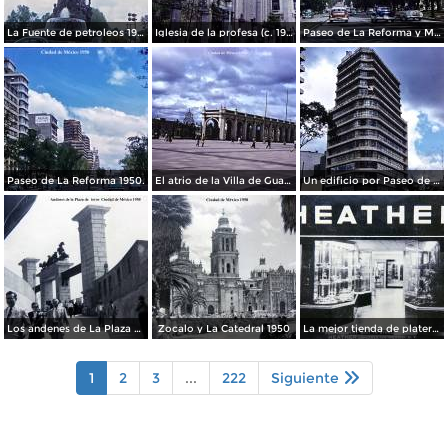
La Fuente de petroleos 1950.
Iglesia de la profesa (c. 1950)
Paseo de La Reforma y Mto a La Independencia 1950
Paseo de La Reforma 1950.
El atrio de la Villa de Guadalupe 1950.
Un edificio por Paseo de La Reforma 1950
Los andenes de La Plaza de toros Ciudad de México 1950
Zocalo y La Catedral 1950
La mejor tienda de plateria.
1
2
3
...
222
Siguiente