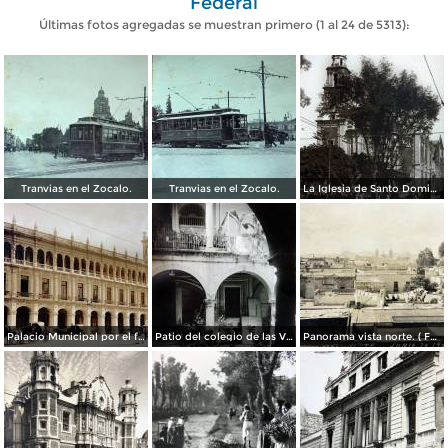
Federal
Últimas fotos agregadas se muestran primero (1 al 24 de 5313):
Tranvias en el Zocalo.
Tranvias en el Zocalo.
La Iglesia de Santo Domingo.
Palacio Municipal por el fotografo Hugo Brehme..
Patio del colegio de las Vizcainas por el fotografo Hugo Brehme.
Panorama vista norte. ( Fechada el 20 de Junio de 1905 ).