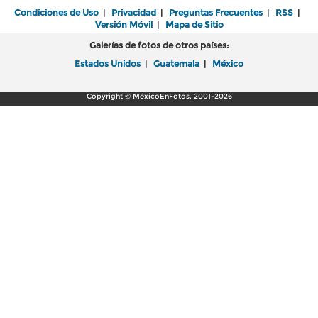
Condiciones de Uso
|
Privacidad
|
Preguntas Frecuentes
|
RSS
|
Versión Móvil
|
Mapa de Sitio
Galerías de fotos de otros países:
Estados Unidos
|
Guatemala
|
México
Copyright © MéxicoEnFotos, 2001-2026