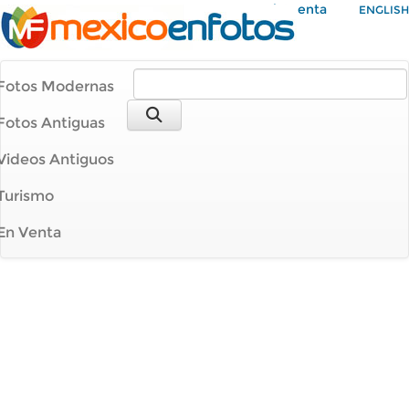
Mi Cuenta
ENGLISH
Fotos Modernas
Fotos Antiguas
Videos Antiguos
Turismo
En Venta