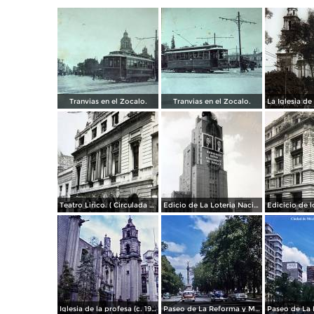
Tranvias en el Zocalo.
Tranvias en el Zocalo.
Teatro Lirico. ( Circulada el 1 de Agosto de 1926 ).
Edicio de La Loteria Nacional Ciudad de México Abril de 1964
Iglesia de la profesa (c. 1950)
Paseo de La Reforma y Mto a La Independencia 1950
Paseo de La 