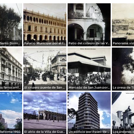
La Iglesia de Santo Domingo.
Palacio Municipal por el fotografo Hugo Brehme..
Patio del colegio de las Vizcainas por el fotografo Hugo Brehme.
Edicicio de los ferrocarriles.
El cruzero puente de San Francisco y Guardiola por el fotografo Felix Miret.
Mercado de San Juan por el fotografo Felix Miret
Reforma 1950.
El atrio de la Villa de Guadalupe 1950.
Un edificio por Paseo de La Reforma 1950