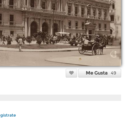
Me Gusta
49
gístrate