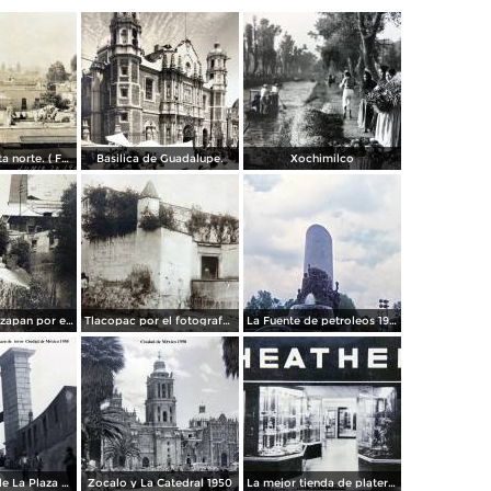
Panorama vista norte. ( Fechada el 20 de Junio de 1905 ).
Basilica de Guadalupe.
Xochimilco
La presa de Tizapan por el fotografo Fernando Kososky. ( Circulada el 22 de Diembre de 1910 ).
Tlacopac por el fotografo Hugo Brehme.
La Fuente de petroleos 1950.
Los andenes de La Plaza de toros Ciudad de México 1950
Zocalo y La Catedral 1950
La mejor tienda de plateria.