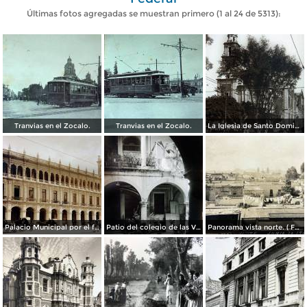
Últimas fotos agregadas se muestran primero (1 al 24 de 5313):
Tranvias en el Zocalo.
Tranvias en el Zocalo.
La Iglesia de Santo Domingo.
Palacio Municipal por el fotografo Hugo Brehme..
Patio del colegio de las Vizcainas por el fotografo Hugo Brehme.
Panorama vista norte. ( Fechada el 20 de Junio de 1905 ).