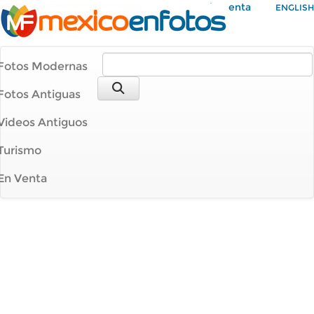
Mi Cuenta
ENGLISH
Fotos Modernas
Fotos Antiguas
Videos Antiguos
Turismo
En Venta