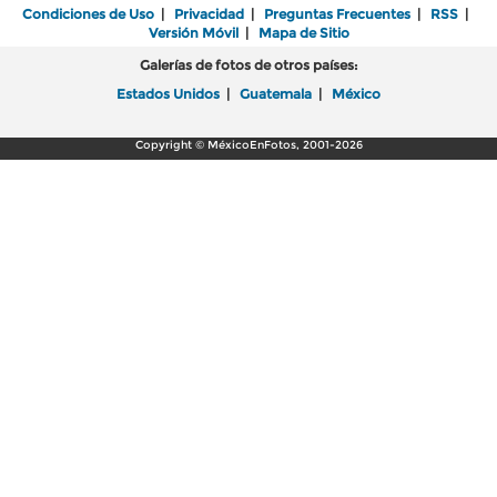
Condiciones de Uso
|
Privacidad
|
Preguntas Frecuentes
|
RSS
|
Versión Móvil
|
Mapa de Sitio
Galerías de fotos de otros países:
Estados Unidos
|
Guatemala
|
México
Copyright © MéxicoEnFotos, 2001-2026