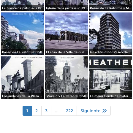
La Fuente de petroleos 1950.
Iglesia de la profesa (c. 1950)
Paseo de La Reforma y Mto a La Independencia 1950
Paseo de La Reforma 1950.
El atrio de la Villa de Guadalupe 1950.
Un edificio por Paseo de La Reforma 1950
Los andenes de La Plaza de toros Ciudad de México 1950
Zocalo y La Catedral 1950
La mejor tienda de plateria.
1
2
3
...
222
Siguiente