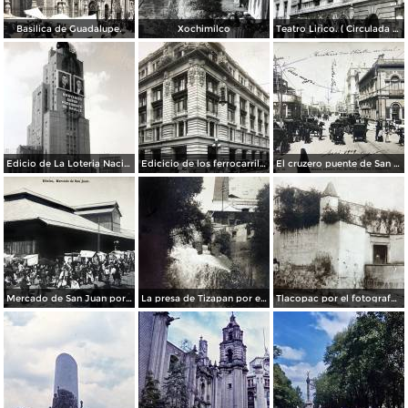
Basilica de Guadalupe.
Xochimilco
Teatro Lirico. ( Circulada el 1 de Agosto de 1926 ).
Edicio de La Loteria Nacional Ciudad de México Abril de 1964
Edicicio de los ferrocarriles.
El cruzero puente de San Francisco y Guardiola por el fotografo Felix Miret.
Mercado de San Juan por el fotografo Felix Miret
La presa de Tizapan por el fotografo Fernando Kososky. ( Circulada el 22 de Diembre de 1910 ).
Tlacopac por el fotografo Hugo Brehme.