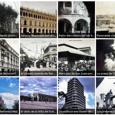
La Iglesia de Santo Domingo.
Palacio Municipal por el fotografo Hugo Brehme..
Patio del colegio de las Vizcainas por el fotografo Hugo Brehme.
Edicicio de los ferrocarriles.
El cruzero puente de San Francisco y Guardiola por el fotografo Felix Miret.
Mercado de San Juan por el fotografo Felix Miret
Reforma 1950.
El atrio de la Villa de Guadalupe 1950.
Un edificio por Paseo de La Reforma 1950