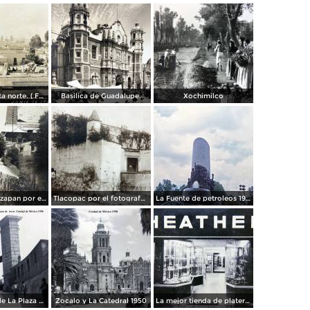
Panorama vista norte. ( Fechada el 20 de Junio de 1905 ).
Basilica de Guadalupe.
Xochimilco
La presa de Tizapan por el fotografo Fernando Kososky. ( Circulada el 22 de Diembre de 1910 ).
Tlacopac por el fotografo Hugo Brehme.
La Fuente de petroleos 1950.
Los andenes de La Plaza de toros Ciudad de México 1950
Zocalo y La Catedral 1950
La mejor tienda de plateria.