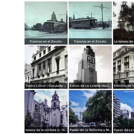
Tranvias en el Zocalo.
Tranvias en el Zocalo.
Teatro Lirico. ( Circulada el 1 de Agosto de 1926 ).
Edicio de La Loteria Nacional Ciudad de México Abril de 1964
Iglesia de la profesa (c. 1950)
Paseo de La Reforma y Mto a La Independencia 1950
Paseo de La 