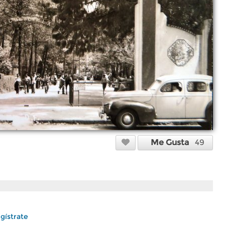
Me Gusta
49
gístrate