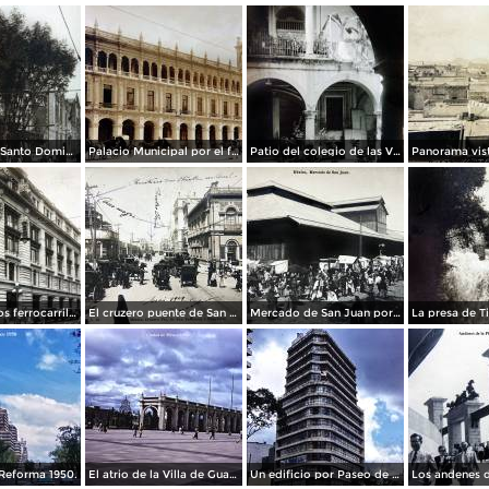
La Iglesia de Santo Domingo.
Palacio Municipal por el fotografo Hugo Brehme..
Patio del colegio de las Vizcainas por el fotografo Hugo Brehme.
Edicicio de los ferrocarriles.
El cruzero puente de San Francisco y Guardiola por el fotografo Felix Miret.
Mercado de San Juan por el fotografo Felix Miret
Reforma 1950.
El atrio de la Villa de Guadalupe 1950.
Un edificio por Paseo de La Reforma 1950