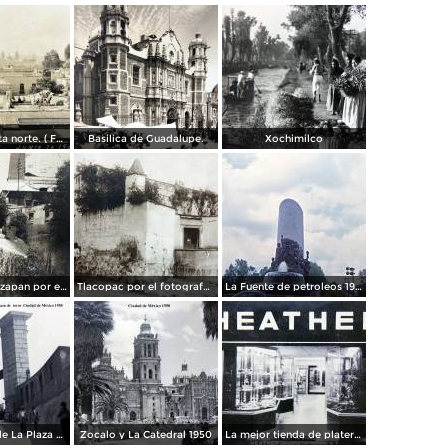
Panorama vista norte. ( Fechada el 20 de Junio de 1905 ).
Basilica de Guadalupe.
Xochimilco
La presa de Tizapan por el fotografo Fernando Kososky. ( Circulada el 22 de Diembre de 1910 ).
Tlacopac por el fotografo Hugo Brehme.
La Fuente de petroleos 1950.
Los andenes de La Plaza de toros Ciudad de México 1950
Zocalo y La Catedral 1950
La mejor tienda de plateria.