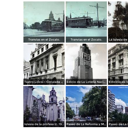
Tranvias en el Zocalo.
Tranvias en el Zocalo.
Teatro Lirico. ( Circulada el 1 de Agosto de 1926 ).
Edicio de La Loteria Nacional Ciudad de México Abril de 1964
Iglesia de la profesa (c. 1950)
Paseo de La Reforma y Mto a La Independencia 1950
Paseo de La 