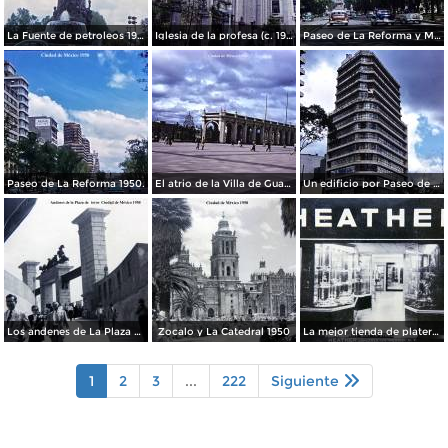
La Fuente de petroleos 1950.
Iglesia de la profesa (c. 1950)
Paseo de La Reforma y Mto a La Independencia 1950
Paseo de La Reforma 1950.
El atrio de la Villa de Guadalupe 1950.
Un edificio por Paseo de La Reforma 1950
Los andenes de La Plaza de toros Ciudad de México 1950
Zocalo y La Catedral 1950
La mejor tienda de plateria.
1
2
3
...
222
Siguiente