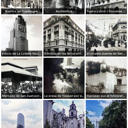
Basilica de Guadalupe.
Xochimilco
Teatro Lirico. ( Circulada el 1 de Agosto de 1926 ).
Edicio de La Loteria Nacional Ciudad de México Abril de 1964
Edicicio de los ferrocarriles.
El cruzero puente de San Francisco y Guardiola por el fotografo Felix Miret.
Mercado de San Juan por el fotografo Felix Miret
La presa de Tizapan por el fotografo Fernando Kososky. ( Circulada el 22 de Diembre de 1910 ).
Tlacopac por el fotografo Hugo Brehme.