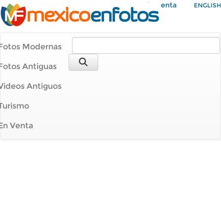
Mi Cuenta
ENGLISH
Fotos Modernas
Fotos Antiguas
Videos Antiguos
Turismo
En Venta