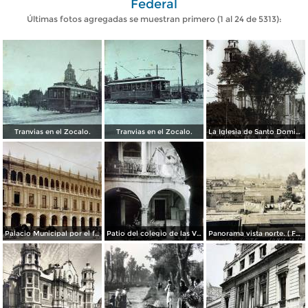
Federal
Últimas fotos agregadas se muestran primero (1 al 24 de 5313):
Tranvias en el Zocalo.
Tranvias en el Zocalo.
La Iglesia de Santo Domingo.
Palacio Municipal por el fotografo Hugo Brehme..
Patio del colegio de las Vizcainas por el fotografo Hugo Brehme.
Panorama vista norte. ( Fechada el 20 de Junio de 1905 ).