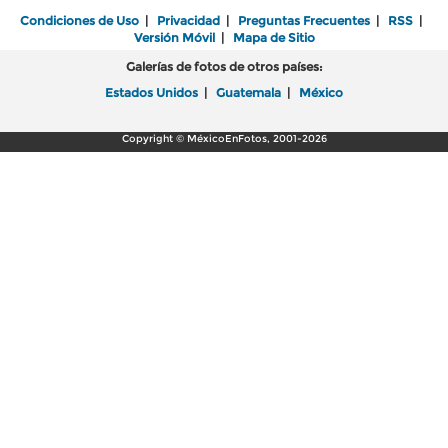
Condiciones de Uso
|
Privacidad
|
Preguntas Frecuentes
|
RSS
|
Versión Móvil
|
Mapa de Sitio
Galerías de fotos de otros países:
Estados Unidos
|
Guatemala
|
México
Copyright © MéxicoEnFotos, 2001-2026