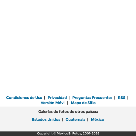
Condiciones de Uso
|
Privacidad
|
Preguntas Frecuentes
|
RSS
|
Versión Móvil
|
Mapa de Sitio
Galerías de fotos de otros países:
Estados Unidos
|
Guatemala
|
México
Copyright © MéxicoEnFotos, 2001-2026