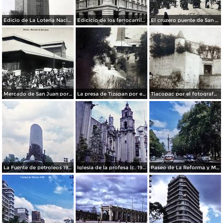
Edicio de La Loteria Nacional Ciudad de México Abril de 1964
Edicicio de los ferrocarriles.
El cruzero puente de San Francisco y Guardiola por el fotografo Felix Miret.
Mercado de San Juan por el fotografo Felix Miret
La presa de Tizapan por el fotografo Fernando Kososky. ( Circulada el 22 de Diembre de 1910 ).
Tlacopac por el fotografo Hugo Brehme.
La Fuente de petroleos 1950.
Iglesia de la profesa (c. 1950)
Paseo de La Reforma y Mto a La Independencia 1950