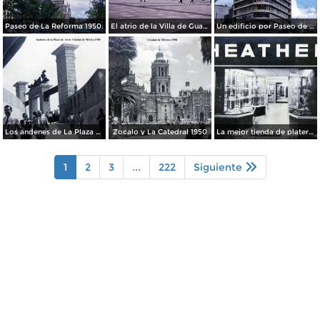
Paseo de La Reforma 1950.
El atrio de la Villa de Guadalupe 1950.
Un edificio por Paseo de La Reforma 1950
Los andenes de La Plaza de toros Ciudad de México 1950
Zocalo y La Catedral 1950
La mejor tienda de plateria.
1
2
3
...
222
Siguiente