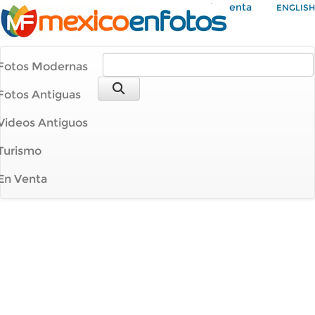
Mi Cuenta
ENGLISH
Fotos Modernas
Fotos Antiguas
Videos Antiguos
Turismo
En Venta