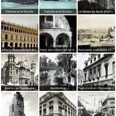
Tranvias en el Zocalo.
Tranvias en el Zocalo.
La Iglesia de Santo Domingo.
Palacio Municipal por el fotografo Hugo Brehme..
Patio del colegio de las Vizcainas por el fotografo Hugo Brehme.
Panorama vista norte. ( Fechada el 20 de Junio de 1905 ).
Basilica de Guadalupe.
Xochimilco
Teatro Lirico. ( Circulada el 1 de Agosto de 1926 ).