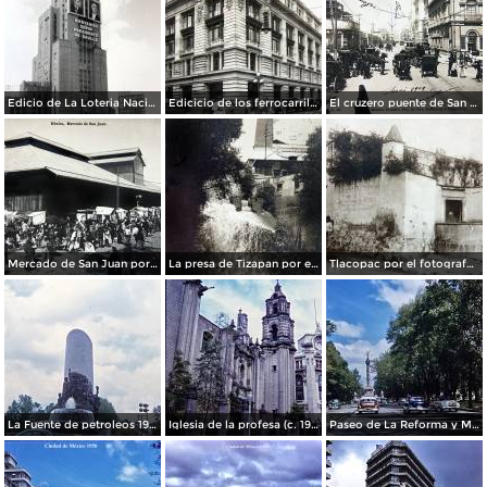
Edicio de La Loteria Nacional Ciudad de México Abril de 1964
Edicicio de los ferrocarriles.
El cruzero puente de San Francisco y Guardiola por el fotografo Felix Miret.
Mercado de San Juan por el fotografo Felix Miret
La presa de Tizapan por el fotografo Fernando Kososky. ( Circulada el 22 de Diembre de 1910 ).
Tlacopac por el fotografo Hugo Brehme.
La Fuente de petroleos 1950.
Iglesia de la profesa (c. 1950)
Paseo de La Reforma y Mto a La Independencia 1950