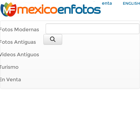
Mi Cuenta
ENGLISH
Fotos Modernas
Fotos Antiguas
Videos Antiguos
Turismo
En Venta