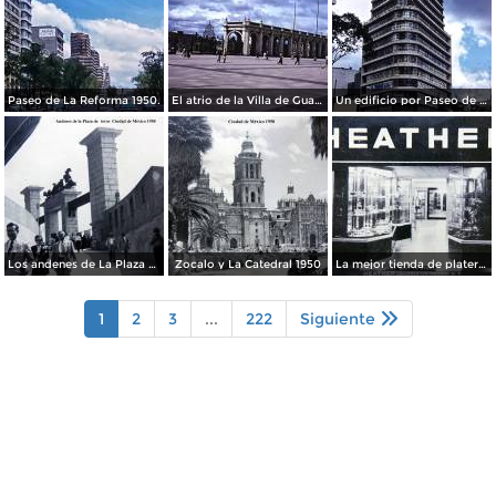
Paseo de La Reforma 1950.
El atrio de la Villa de Guadalupe 1950.
Un edificio por Paseo de La Reforma 1950
Los andenes de La Plaza de toros Ciudad de México 1950
Zocalo y La Catedral 1950
La mejor tienda de plateria.
1
2
3
...
222
Siguiente