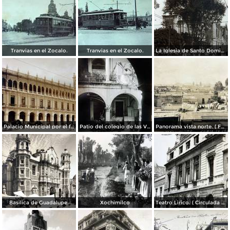
Tranvias en el Zocalo.
Tranvias en el Zocalo.
La Iglesia de Santo Domingo.
Palacio Municipal por el fotografo Hugo Brehme..
Patio del colegio de las Vizcainas por el fotografo Hugo Brehme.
Panorama vista norte. ( Fechada el 20 de Junio de 1905 ).
Basilica de Guadalupe.
Xochimilco
Teatro Lirico. ( Circulada el 1 de Agosto de 1926 ).