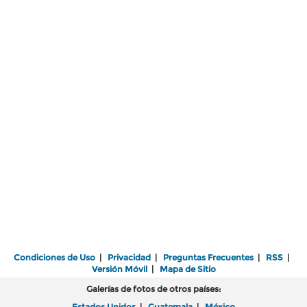
Condiciones de Uso
|
Privacidad
|
Preguntas Frecuentes
|
RSS
|
Versión Móvil
|
Mapa de Sitio
Galerías de fotos de otros países:
Estados Unidos
|
Guatemala
|
México