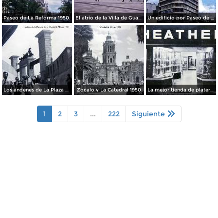
Paseo de La Reforma 1950.
El atrio de la Villa de Guadalupe 1950.
Un edificio por Paseo de La Reforma 1950
Los andenes de La Plaza de toros Ciudad de México 1950
Zocalo y La Catedral 1950
La mejor tienda de plateria.
1
2
3
...
222
Siguiente