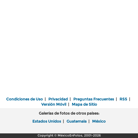
Condiciones de Uso
|
Privacidad
|
Preguntas Frecuentes
|
RSS
|
Versión Móvil
|
Mapa de Sitio
Galerías de fotos de otros países:
Estados Unidos
|
Guatemala
|
México
Copyright © MéxicoEnFotos, 2001-2026