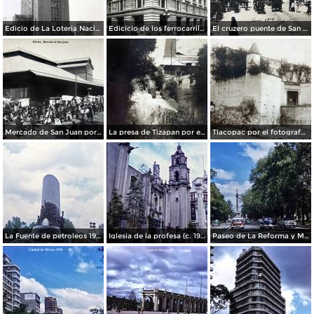
Edicio de La Loteria Nacional Ciudad de México Abril de 1964
Edicicio de los ferrocarriles.
El cruzero puente de San Francisco y Guardiola por el fotografo Felix Miret.
Mercado de San Juan por el fotografo Felix Miret
La presa de Tizapan por el fotografo Fernando Kososky. ( Circulada el 22 de Diembre de 1910 ).
Tlacopac por el fotografo Hugo Brehme.
La Fuente de petroleos 1950.
Iglesia de la profesa (c. 1950)
Paseo de La Reforma y Mto a La Independencia 1950