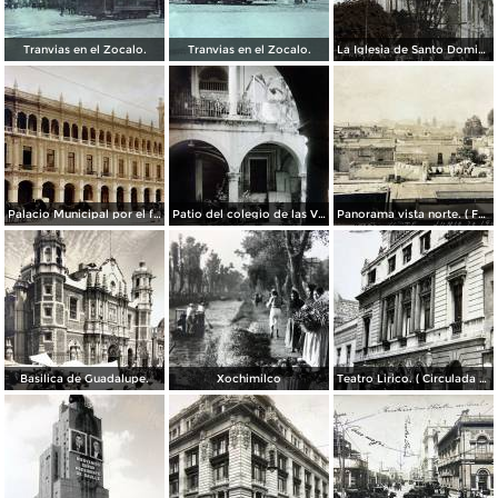
Tranvias en el Zocalo.
Tranvias en el Zocalo.
La Iglesia de Santo Domingo.
Palacio Municipal por el fotografo Hugo Brehme..
Patio del colegio de las Vizcainas por el fotografo Hugo Brehme.
Panorama vista norte. ( Fechada el 20 de Junio de 1905 ).
Basilica de Guadalupe.
Xochimilco
Teatro Lirico. ( Circulada el 1 de Agosto de 1926 ).