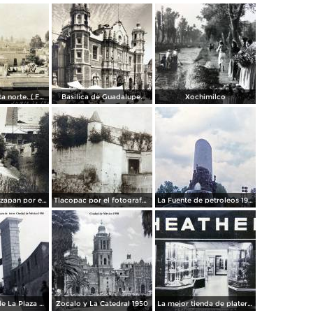
Panorama vista norte. ( Fechada el 20 de Junio de 1905 ).
Basilica de Guadalupe.
Xochimilco
La presa de Tizapan por el fotografo Fernando Kososky. ( Circulada el 22 de Diembre de 1910 ).
Tlacopac por el fotografo Hugo Brehme.
La Fuente de petroleos 1950.
Los andenes de La Plaza de toros Ciudad de México 1950
Zocalo y La Catedral 1950
La mejor tienda de plateria.