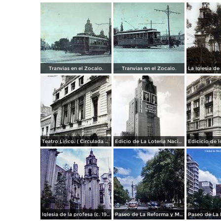
Tranvias en el Zocalo.
Tranvias en el Zocalo.
Teatro Lirico. ( Circulada el 1 de Agosto de 1926 ).
Edicio de La Loteria Nacional Ciudad de México Abril de 1964
Iglesia de la profesa (c. 1950)
Paseo de La Reforma y Mto a La Independencia 1950
Paseo de La 