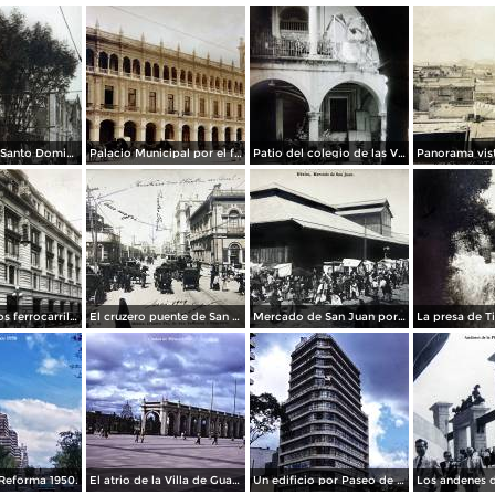
La Iglesia de Santo Domingo.
Palacio Municipal por el fotografo Hugo Brehme..
Patio del colegio de las Vizcainas por el fotografo Hugo Brehme.
Edicicio de los ferrocarriles.
El cruzero puente de San Francisco y Guardiola por el fotografo Felix Miret.
Mercado de San Juan por el fotografo Felix Miret
Reforma 1950.
El atrio de la Villa de Guadalupe 1950.
Un edificio por Paseo de La Reforma 1950