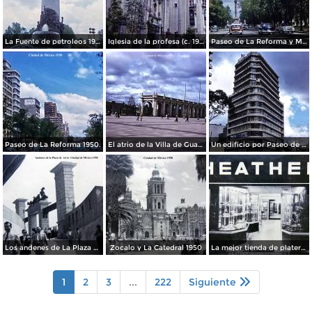
La Fuente de petroleos 1950.
Iglesia de la profesa (c. 1950)
Paseo de La Reforma y Mto a La Independencia 1950
Paseo de La Reforma 1950.
El atrio de la Villa de Guadalupe 1950.
Un edificio por Paseo de La Reforma 1950
Los andenes de La Plaza de toros Ciudad de México 1950
Zocalo y La Catedral 1950
La mejor tienda de plateria.
1
2
3
...
222
Siguiente