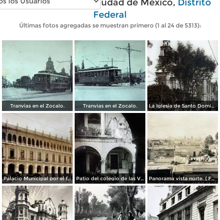
Fotos antiguas de Ciudad de México,
Distrito
Federal
Últimas fotos agregadas se muestran primero (1 al 24 de 5313):
Tranvias en el Zocalo.
Tranvias en el Zocalo.
La Iglesia de Santo Domingo.
Palacio Municipal por el fotografo Hugo Brehme..
Patio del colegio de las Vizcainas por el fotografo Hugo Brehme.
Panorama vista norte. ( Fechada el 20 de Junio de 1905 ).