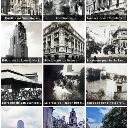
Basilica de Guadalupe.
Xochimilco
Teatro Lirico. ( Circulada el 1 de Agosto de 1926 ).
Edicio de La Loteria Nacional Ciudad de México Abril de 1964
Edicicio de los ferrocarriles.
El cruzero puente de San Francisco y Guardiola por el fotografo Felix Miret.
Mercado de San Juan por el fotografo Felix Miret
La presa de Tizapan por el fotografo Fernando Kososky. ( Circulada el 22 de Diembre de 1910 ).
Tlacopac por el fotografo Hugo Brehme.