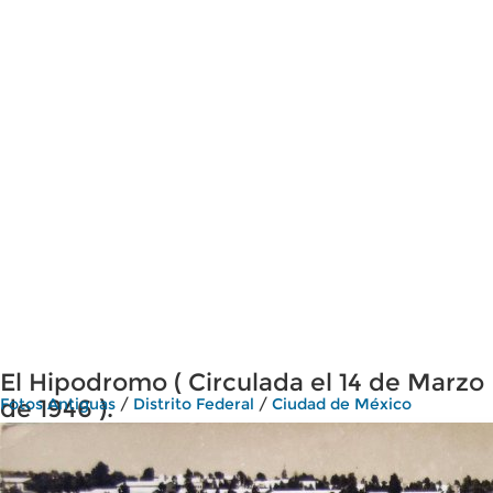
El Hipodromo ( Circulada el 14 de Marzo
de 1946 ).
Fotos Antiguas
/
Distrito Federal
/
Ciudad de México