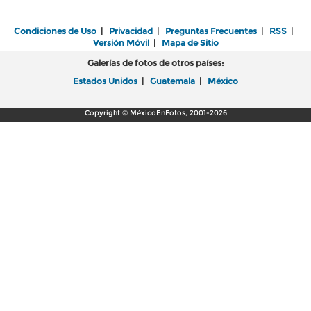
Condiciones de Uso
|
Privacidad
|
Preguntas Frecuentes
|
RSS
|
Versión Móvil
|
Mapa de Sitio
Galerías de fotos de otros países:
Estados Unidos
|
Guatemala
|
México
Copyright © MéxicoEnFotos, 2001-2026