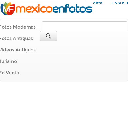
Mi Cuenta
ENGLISH
Fotos Modernas
Fotos Antiguas
Videos Antiguos
Turismo
En Venta