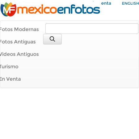
Mi Cuenta
ENGLISH
Fotos Modernas
Fotos Antiguas
Videos Antiguos
Turismo
En Venta