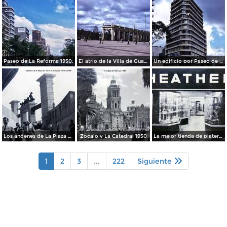
Paseo de La Reforma 1950.
El atrio de la Villa de Guadalupe 1950.
Un edificio por Paseo de La Reforma 1950
Los andenes de La Plaza de toros Ciudad de México 1950
Zocalo y La Catedral 1950
La mejor tienda de plateria.
1
2
3
...
222
Siguiente