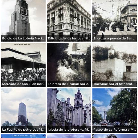
Edicio de La Loteria Nacional Ciudad de México Abril de 1964
Edicicio de los ferrocarriles.
El cruzero puente de San Francisco y Guardiola por el fotografo Felix Miret.
Mercado de San Juan por el fotografo Felix Miret
La presa de Tizapan por el fotografo Fernando Kososky. ( Circulada el 22 de Diembre de 1910 ).
Tlacopac por el fotografo Hugo Brehme.
La Fuente de petroleos 1950.
Iglesia de la profesa (c. 1950)
Paseo de La Reforma y Mto a La Independencia 1950