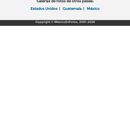
Galerías de fotos de otros países:
Estados Unidos
|
Guatemala
|
México
Copyright © MéxicoEnFotos, 2001-2026