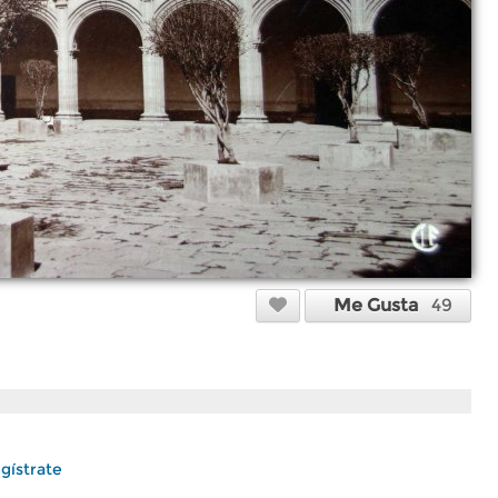
Me Gusta
49
gístrate