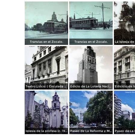
Tranvias en el Zocalo.
Tranvias en el Zocalo.
Teatro Lirico. ( Circulada el 1 de Agosto de 1926 ).
Edicio de La Loteria Nacional Ciudad de México Abril de 1964
Iglesia de la profesa (c. 1950)
Paseo de La Reforma y Mto a La Independencia 1950
Paseo de La 