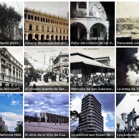
La Iglesia de Santo Domingo.
Palacio Municipal por el fotografo Hugo Brehme..
Patio del colegio de las Vizcainas por el fotografo Hugo Brehme.
Edicicio de los ferrocarriles.
El cruzero puente de San Francisco y Guardiola por el fotografo Felix Miret.
Mercado de San Juan por el fotografo Felix Miret
Reforma 1950.
El atrio de la Villa de Guadalupe 1950.
Un edificio por Paseo de La Reforma 1950