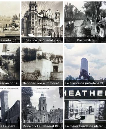
Panorama vista norte. ( Fechada el 20 de Junio de 1905 ).
Basilica de Guadalupe.
Xochimilco
La presa de Tizapan por el fotografo Fernando Kososky. ( Circulada el 22 de Diembre de 1910 ).
Tlacopac por el fotografo Hugo Brehme.
La Fuente de petroleos 1950.
Los andenes de La Plaza de toros Ciudad de México 1950
Zocalo y La Catedral 1950
La mejor tienda de plateria.