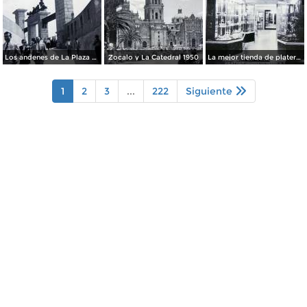
Los andenes de La Plaza de toros Ciudad de México 1950
Zocalo y La Catedral 1950
La mejor tienda de plateria.
1
2
3
...
222
Siguiente