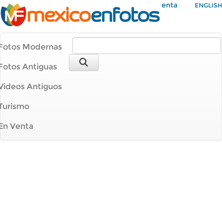
Mi Cuenta
ENGLISH
Fotos Modernas
Fotos Antiguas
Videos Antiguos
Turismo
En Venta