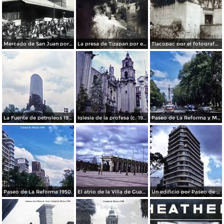
Mercado de San Juan por el fotografo Felix Miret
La presa de Tizapan por el fotografo Fernando Kososky. ( Circulada el 22 de Diembre de 1910 ).
Tlacopac por el fotografo Hugo Brehme.
La Fuente de petroleos 1950.
Iglesia de la profesa (c. 1950)
Paseo de La Reforma y Mto a La Independencia 1950
Paseo de La Reforma 1950.
El atrio de la Villa de Guadalupe 1950.
Un edificio por Paseo de La Reforma 1950