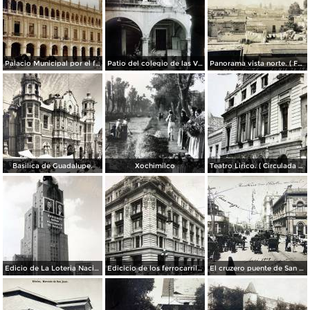
Palacio Municipal por el fotografo Hugo Brehme..
Patio del colegio de las Vizcainas por el fotografo Hugo Brehme.
Panorama vista norte. ( Fechada el 20 de Junio de 1905 ).
Basilica de Guadalupe.
Xochimilco
Teatro Lirico. ( Circulada el 1 de Agosto de 1926 ).
Edicio de La Loteria Nacional Ciudad de México Abril de 1964
Edicicio de los ferrocarriles.
El cruzero puente de San Francisco y Guardiola por el fotografo Felix Miret.