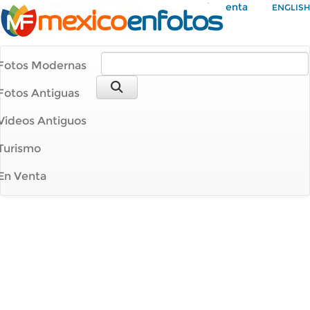
Mi Cuenta
ENGLISH
Fotos Modernas
Fotos Antiguas
Videos Antiguos
Turismo
En Venta