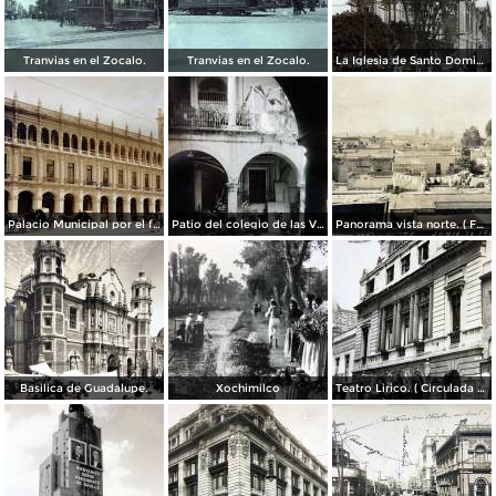
Tranvias en el Zocalo.
Tranvias en el Zocalo.
La Iglesia de Santo Domingo.
Palacio Municipal por el fotografo Hugo Brehme..
Patio del colegio de las Vizcainas por el fotografo Hugo Brehme.
Panorama vista norte. ( Fechada el 20 de Junio de 1905 ).
Basilica de Guadalupe.
Xochimilco
Teatro Lirico. ( Circulada el 1 de Agosto de 1926 ).