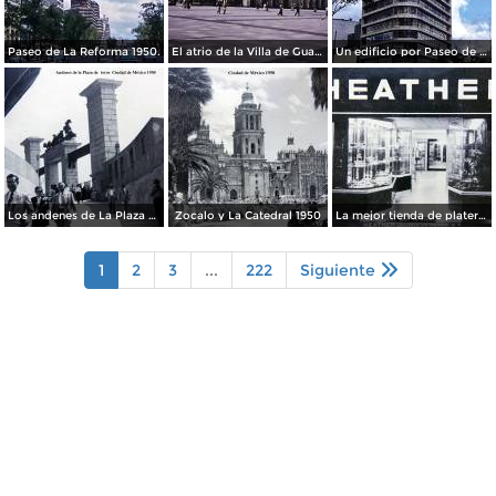
Paseo de La Reforma 1950.
El atrio de la Villa de Guadalupe 1950.
Un edificio por Paseo de La Reforma 1950
Los andenes de La Plaza de toros Ciudad de México 1950
Zocalo y La Catedral 1950
La mejor tienda de plateria.
1
2
3
...
222
Siguiente