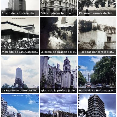
Edicio de La Loteria Nacional Ciudad de México Abril de 1964
Edicicio de los ferrocarriles.
El cruzero puente de San Francisco y Guardiola por el fotografo Felix Miret.
Mercado de San Juan por el fotografo Felix Miret
La presa de Tizapan por el fotografo Fernando Kososky. ( Circulada el 22 de Diembre de 1910 ).
Tlacopac por el fotografo Hugo Brehme.
La Fuente de petroleos 1950.
Iglesia de la profesa (c. 1950)
Paseo de La Reforma y Mto a La Independencia 1950