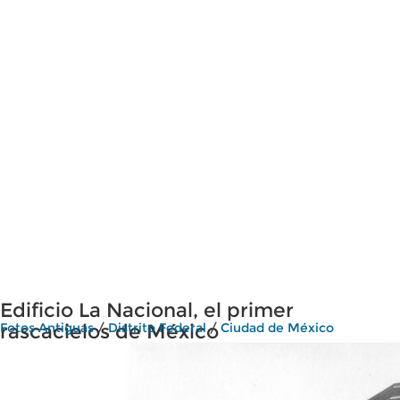
Edificio La Nacional, el primer
rascacielos de México
Fotos Antiguas
/
Distrito Federal
/
Ciudad de México