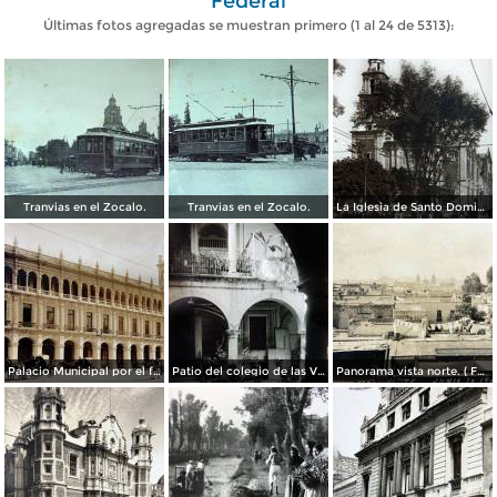
Federal
Últimas fotos agregadas se muestran primero (1 al 24 de 5313):
Tranvias en el Zocalo.
Tranvias en el Zocalo.
La Iglesia de Santo Domingo.
Palacio Municipal por el fotografo Hugo Brehme..
Patio del colegio de las Vizcainas por el fotografo Hugo Brehme.
Panorama vista norte. ( Fechada el 20 de Junio de 1905 ).