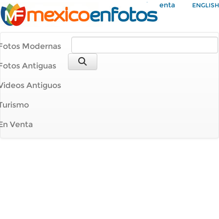
Mi Cuenta
ENGLISH
Fotos Modernas
Fotos Antiguas
Videos Antiguos
Turismo
En Venta