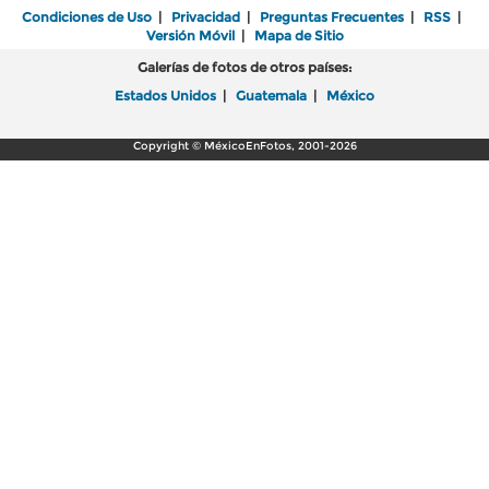
Condiciones de Uso
|
Privacidad
|
Preguntas Frecuentes
|
RSS
|
Versión Móvil
|
Mapa de Sitio
Galerías de fotos de otros países:
Estados Unidos
|
Guatemala
|
México
Copyright © MéxicoEnFotos, 2001-2026