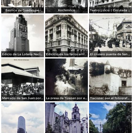
Basilica de Guadalupe.
Xochimilco
Teatro Lirico. ( Circulada el 1 de Agosto de 1926 ).
Edicio de La Loteria Nacional Ciudad de México Abril de 1964
Edicicio de los ferrocarriles.
El cruzero puente de San Francisco y Guardiola por el fotografo Felix Miret.
Mercado de San Juan por el fotografo Felix Miret
La presa de Tizapan por el fotografo Fernando Kososky. ( Circulada el 22 de Diembre de 1910 ).
Tlacopac por el fotografo Hugo Brehme.