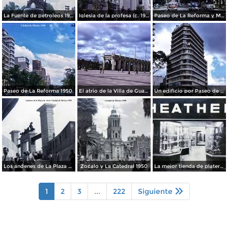
La Fuente de petroleos 1950.
Iglesia de la profesa (c. 1950)
Paseo de La Reforma y Mto a La Independencia 1950
Paseo de La Reforma 1950.
El atrio de la Villa de Guadalupe 1950.
Un edificio por Paseo de La Reforma 1950
Los andenes de La Plaza de toros Ciudad de México 1950
Zocalo y La Catedral 1950
La mejor tienda de plateria.
1
2
3
...
222
Siguiente