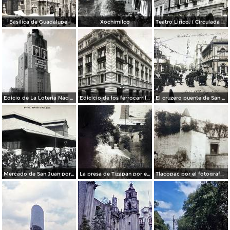
Basilica de Guadalupe.
Xochimilco
Teatro Lirico. ( Circulada el 1 de Agosto de 1926 ).
Edicio de La Loteria Nacional Ciudad de México Abril de 1964
Edicicio de los ferrocarriles.
El cruzero puente de San Francisco y Guardiola por el fotografo Felix Miret.
Mercado de San Juan por el fotografo Felix Miret
La presa de Tizapan por el fotografo Fernando Kososky. ( Circulada el 22 de Diembre de 1910 ).
Tlacopac por el fotografo Hugo Brehme.