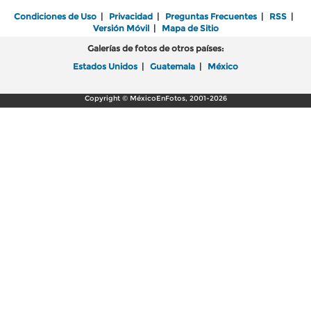
Condiciones de Uso
|
Privacidad
|
Preguntas Frecuentes
|
RSS
|
Versión Móvil
|
Mapa de Sitio
Galerías de fotos de otros países:
Estados Unidos
|
Guatemala
|
México
Copyright © MéxicoEnFotos, 2001-2026