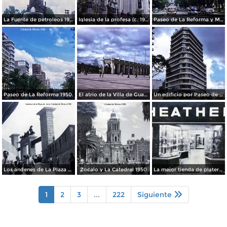
La Fuente de petroleos 1950.
Iglesia de la profesa (c. 1950)
Paseo de La Reforma y Mto a La Independencia 1950
Paseo de La Reforma 1950.
El atrio de la Villa de Guadalupe 1950.
Un edificio por Paseo de La Reforma 1950
Los andenes de La Plaza de toros Ciudad de México 1950
Zocalo y La Catedral 1950
La mejor tienda de plateria.
1
2
3
...
222
Siguiente