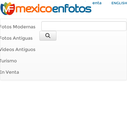
Mi Cuenta
ENGLISH
Fotos Modernas
Fotos Antiguas
Videos Antiguos
Turismo
En Venta