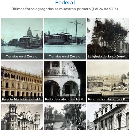
Federal
Últimas fotos agregadas se muestran primero (1 al 24 de 5313):
Tranvias en el Zocalo.
Tranvias en el Zocalo.
La Iglesia de Santo Domingo.
Palacio Municipal por el fotografo Hugo Brehme..
Patio del colegio de las Vizcainas por el fotografo Hugo Brehme.
Panorama vista norte. ( Fechada el 20 de Junio de 1905 ).