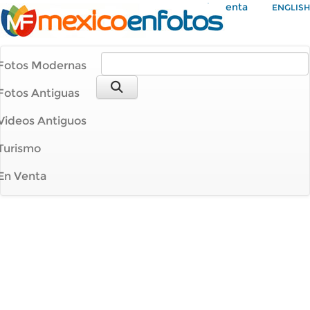
Mi Cuenta
ENGLISH
Fotos Modernas
Fotos Antiguas
Videos Antiguos
Turismo
En Venta