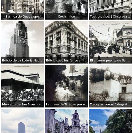
Basilica de Guadalupe.
Xochimilco
Teatro Lirico. ( Circulada el 1 de Agosto de 1926 ).
Edicio de La Loteria Nacional Ciudad de México Abril de 1964
Edicicio de los ferrocarriles.
El cruzero puente de San Francisco y Guardiola por el fotografo Felix Miret.
Mercado de San Juan por el fotografo Felix Miret
La presa de Tizapan por el fotografo Fernando Kososky. ( Circulada el 22 de Diembre de 1910 ).
Tlacopac por el fotografo Hugo Brehme.