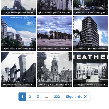
La Fuente de petroleos 1950.
Iglesia de la profesa (c. 1950)
Paseo de La Reforma y Mto a La Independencia 1950
Paseo de La Reforma 1950.
El atrio de la Villa de Guadalupe 1950.
Un edificio por Paseo de La Reforma 1950
Los andenes de La Plaza de toros Ciudad de México 1950
Zocalo y La Catedral 1950
La mejor tienda de plateria.
1
2
3
...
222
Siguiente