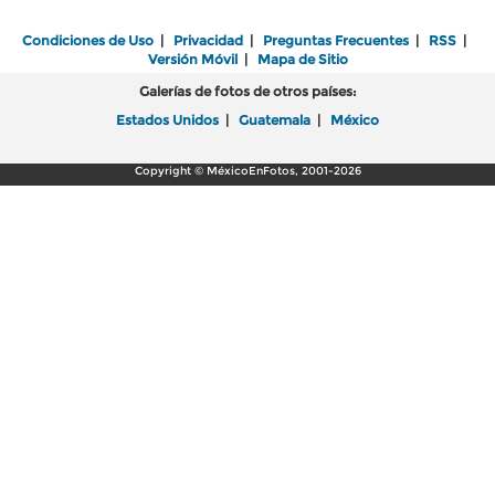
Condiciones de Uso
|
Privacidad
|
Preguntas Frecuentes
|
RSS
|
Versión Móvil
|
Mapa de Sitio
Galerías de fotos de otros países:
Estados Unidos
|
Guatemala
|
México
Copyright © MéxicoEnFotos, 2001-2026