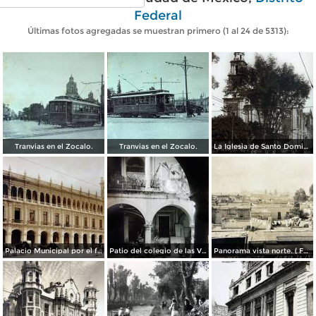
Federal
Últimas fotos agregadas se muestran primero (1 al 24 de 5313):
Tranvias en el Zocalo.
Tranvias en el Zocalo.
La Iglesia de Santo Domingo.
Palacio Municipal por el fotografo Hugo Brehme..
Patio del colegio de las Vizcainas por el fotografo Hugo Brehme.
Panorama vista norte. ( Fechada el 20 de Junio de 1905 ).