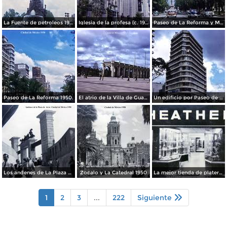
La Fuente de petroleos 1950.
Iglesia de la profesa (c. 1950)
Paseo de La Reforma y Mto a La Independencia 1950
Paseo de La Reforma 1950.
El atrio de la Villa de Guadalupe 1950.
Un edificio por Paseo de La Reforma 1950
Los andenes de La Plaza de toros Ciudad de México 1950
Zocalo y La Catedral 1950
La mejor tienda de plateria.
1
2
3
...
222
Siguiente