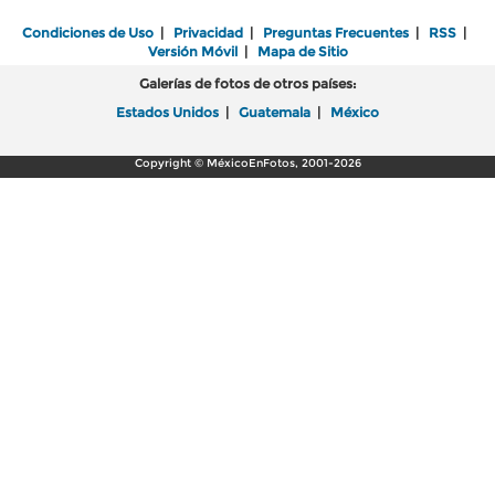
Condiciones de Uso
|
Privacidad
|
Preguntas Frecuentes
|
RSS
|
Versión Móvil
|
Mapa de Sitio
Galerías de fotos de otros países:
Estados Unidos
|
Guatemala
|
México
Copyright © MéxicoEnFotos, 2001-2026