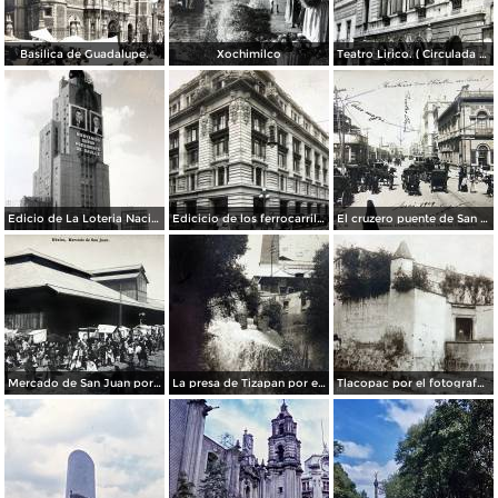
Basilica de Guadalupe.
Xochimilco
Teatro Lirico. ( Circulada el 1 de Agosto de 1926 ).
Edicio de La Loteria Nacional Ciudad de México Abril de 1964
Edicicio de los ferrocarriles.
El cruzero puente de San Francisco y Guardiola por el fotografo Felix Miret.
Mercado de San Juan por el fotografo Felix Miret
La presa de Tizapan por el fotografo Fernando Kososky. ( Circulada el 22 de Diembre de 1910 ).
Tlacopac por el fotografo Hugo Brehme.