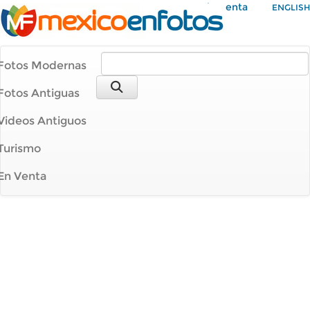
Mi Cuenta
ENGLISH
Fotos Modernas
Fotos Antiguas
Videos Antiguos
Turismo
En Venta