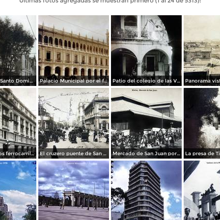
Últimas fotos agregadas se muestran primero (1 al 24 de 5313):
La Iglesia de Santo Domingo.
Palacio Municipal por el fotografo Hugo Brehme..
Patio del colegio de las Vizcainas por el fotografo Hugo Brehme.
Edicicio de los ferrocarriles.
El cruzero puente de San Francisco y Guardiola por el fotografo Felix Miret.
Mercado de San Juan por el fotografo Felix Miret