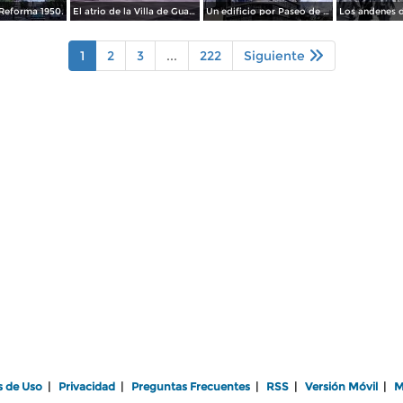
Reforma 1950.
El atrio de la Villa de Guadalupe 1950.
Un edificio por Paseo de La Reforma 1950
1
2
3
...
222
Siguiente
s de Uso
|
Privacidad
|
Preguntas Frecuentes
|
RSS
|
Versión Móvil
|
M