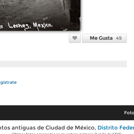
Me Gusta
49
gístrate
Foto
otos antiguas de Ciudad de México,
Distrito Fede