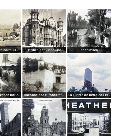
Panorama vista norte. ( Fechada el 20 de Junio de 1905 ).
Basilica de Guadalupe.
Xochimilco
La presa de Tizapan por el fotografo Fernando Kososky. ( Circulada el 22 de Diembre de 1910 ).
Tlacopac por el fotografo Hugo Brehme.
La Fuente de petroleos 1950.