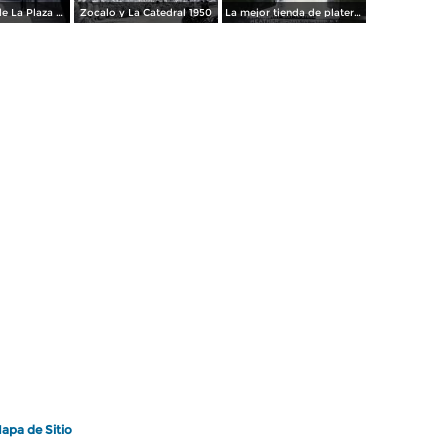
Los andenes de La Plaza de toros Ciudad de México 1950
Zocalo y La Catedral 1950
La mejor tienda de plateria.
apa de Sitio