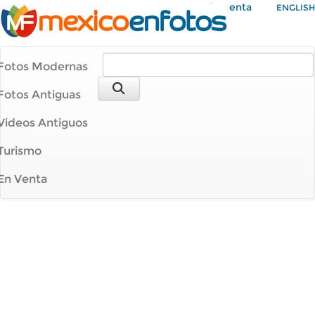
Mi Cuenta
ENGLISH
Fotos Modernas
Fotos Antiguas
Videos Antiguos
Turismo
En Venta