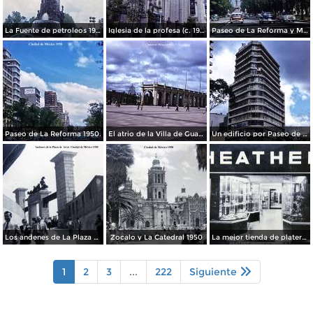
La Fuente de petroleos 1950.
Iglesia de la profesa (c. 1950)
Paseo de La Reforma y Mto a La Independencia 1950
Paseo de La Reforma 1950.
El atrio de la Villa de Guadalupe 1950.
Un edificio por Paseo de La Reforma 1950
Los andenes de La Plaza de toros Ciudad de México 1950
Zocalo y La Catedral 1950
La mejor tienda de plateria.
1
2
3
...
222
Siguiente