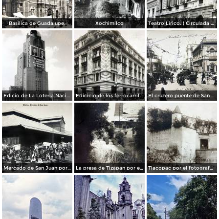
Basilica de Guadalupe.
Xochimilco
Teatro Lirico. ( Circulada el 1 de Agosto de 1926 ).
Edicio de La Loteria Nacional Ciudad de México Abril de 1964
Edicicio de los ferrocarriles.
El cruzero puente de San Francisco y Guardiola por el fotografo Felix Miret.
Mercado de San Juan por el fotografo Felix Miret
La presa de Tizapan por el fotografo Fernando Kososky. ( Circulada el 22 de Diembre de 1910 ).
Tlacopac por el fotografo Hugo Brehme.