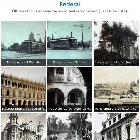
Federal
Últimas fotos agregadas se muestran primero (1 al 24 de 5313):
Tranvias en el Zocalo.
Tranvias en el Zocalo.
La Iglesia de Santo Domingo.
Palacio Municipal por el fotografo Hugo Brehme..
Patio del colegio de las Vizcainas por el fotografo Hugo Brehme.
Panorama vista norte. ( Fechada el 20 de Junio de 1905 ).