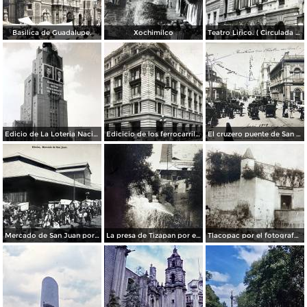
Basilica de Guadalupe.
Xochimilco
Teatro Lirico. ( Circulada el 1 de Agosto de 1926 ).
Edicio de La Loteria Nacional Ciudad de México Abril de 1964
Edicicio de los ferrocarriles.
El cruzero puente de San Francisco y Guardiola por el fotografo Felix Miret.
Mercado de San Juan por el fotografo Felix Miret
La presa de Tizapan por el fotografo Fernando Kososky. ( Circulada el 22 de Diembre de 1910 ).
Tlacopac por el fotografo Hugo Brehme.