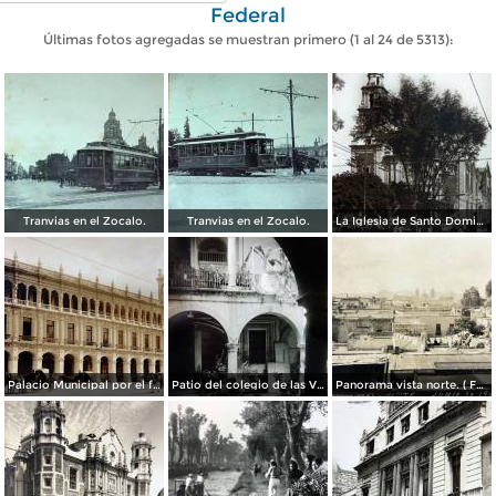
Federal
Últimas fotos agregadas se muestran primero (1 al 24 de 5313):
Tranvias en el Zocalo.
Tranvias en el Zocalo.
La Iglesia de Santo Domingo.
Palacio Municipal por el fotografo Hugo Brehme..
Patio del colegio de las Vizcainas por el fotografo Hugo Brehme.
Panorama vista norte. ( Fechada el 20 de Junio de 1905 ).