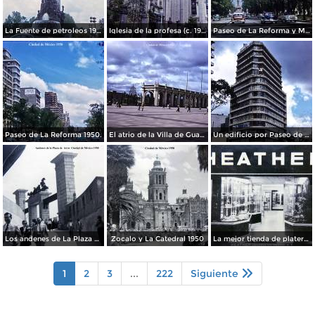
La Fuente de petroleos 1950.
Iglesia de la profesa (c. 1950)
Paseo de La Reforma y Mto a La Independencia 1950
Paseo de La Reforma 1950.
El atrio de la Villa de Guadalupe 1950.
Un edificio por Paseo de La Reforma 1950
Los andenes de La Plaza de toros Ciudad de México 1950
Zocalo y La Catedral 1950
La mejor tienda de plateria.
1
2
3
...
222
Siguiente