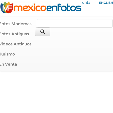
Mi Cuenta
ENGLISH
Fotos Modernas
Fotos Antiguas
Videos Antiguos
Turismo
En Venta