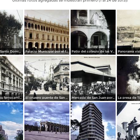
Últimas fotos agregadas se muestran primero (1 al 24 de 5313):
La Iglesia de Santo Domingo.
Palacio Municipal por el fotografo Hugo Brehme..
Patio del colegio de las Vizcainas por el fotografo Hugo Brehme.
Edicicio de los ferrocarriles.
El cruzero puente de San Francisco y Guardiola por el fotografo Felix Miret.
Mercado de San Juan por el fotografo Felix Miret