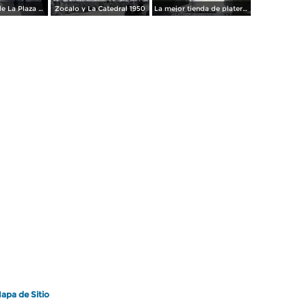
Los andenes de La Plaza de toros Ciudad de México 1950
Zocalo y La Catedral 1950
La mejor tienda de plateria.
apa de Sitio