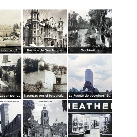
Panorama vista norte. ( Fechada el 20 de Junio de 1905 ).
Basilica de Guadalupe.
Xochimilco
La presa de Tizapan por el fotografo Fernando Kososky. ( Circulada el 22 de Diembre de 1910 ).
Tlacopac por el fotografo Hugo Brehme.
La Fuente de petroleos 1950.