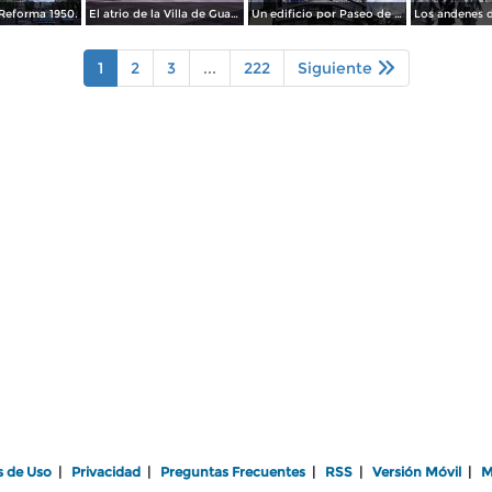
Reforma 1950.
El atrio de la Villa de Guadalupe 1950.
Un edificio por Paseo de La Reforma 1950
1
2
3
...
222
Siguiente
s de Uso
|
Privacidad
|
Preguntas Frecuentes
|
RSS
|
Versión Móvil
|
M