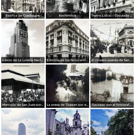
Basilica de Guadalupe.
Xochimilco
Teatro Lirico. ( Circulada el 1 de Agosto de 1926 ).
Edicio de La Loteria Nacional Ciudad de México Abril de 1964
Edicicio de los ferrocarriles.
El cruzero puente de San Francisco y Guardiola por el fotografo Felix Miret.
Mercado de San Juan por el fotografo Felix Miret
La presa de Tizapan por el fotografo Fernando Kososky. ( Circulada el 22 de Diembre de 1910 ).
Tlacopac por el fotografo Hugo Brehme.