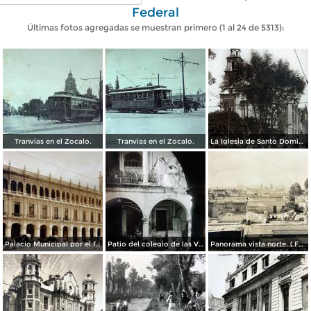
Federal
Últimas fotos agregadas se muestran primero (1 al 24 de 5313):
Tranvias en el Zocalo.
Tranvias en el Zocalo.
La Iglesia de Santo Domingo.
Palacio Municipal por el fotografo Hugo Brehme..
Patio del colegio de las Vizcainas por el fotografo Hugo Brehme.
Panorama vista norte. ( Fechada el 20 de Junio de 1905 ).