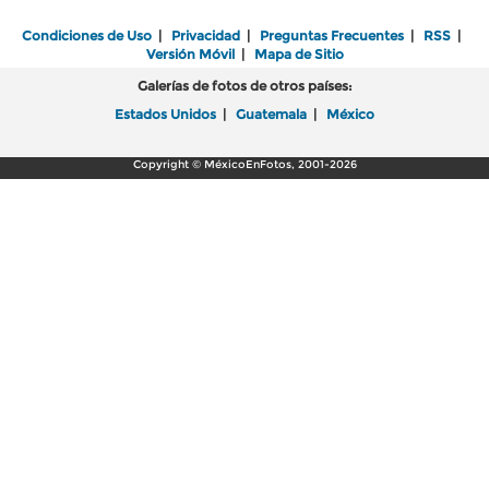
Condiciones de Uso
|
Privacidad
|
Preguntas Frecuentes
|
RSS
|
Versión Móvil
|
Mapa de Sitio
Galerías de fotos de otros países:
Estados Unidos
|
Guatemala
|
México
Copyright © MéxicoEnFotos, 2001-2026