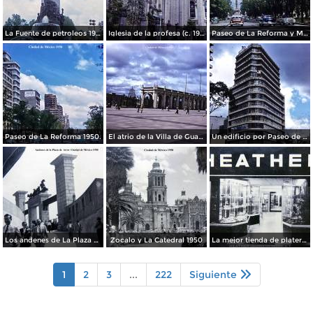
La Fuente de petroleos 1950.
Iglesia de la profesa (c. 1950)
Paseo de La Reforma y Mto a La Independencia 1950
Paseo de La Reforma 1950.
El atrio de la Villa de Guadalupe 1950.
Un edificio por Paseo de La Reforma 1950
Los andenes de La Plaza de toros Ciudad de México 1950
Zocalo y La Catedral 1950
La mejor tienda de plateria.
1
2
3
...
222
Siguiente