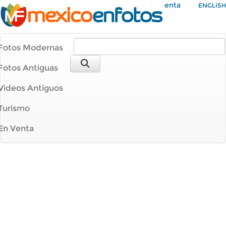
Mi Cuenta
ENGLISH
Fotos Modernas
Fotos Antiguas
Videos Antiguos
Turismo
En Venta