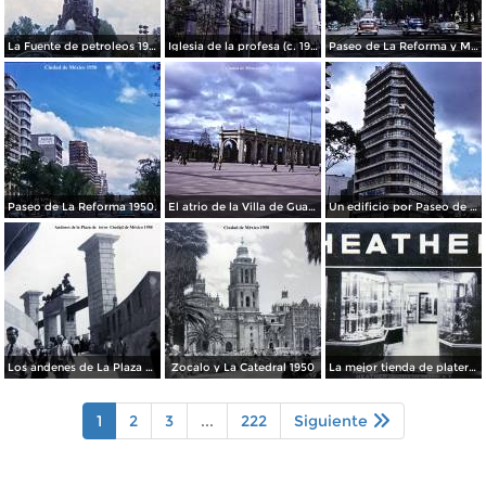
La Fuente de petroleos 1950.
Iglesia de la profesa (c. 1950)
Paseo de La Reforma y Mto a La Independencia 1950
Paseo de La Reforma 1950.
El atrio de la Villa de Guadalupe 1950.
Un edificio por Paseo de La Reforma 1950
Los andenes de La Plaza de toros Ciudad de México 1950
Zocalo y La Catedral 1950
La mejor tienda de plateria.
1
2
3
...
222
Siguiente