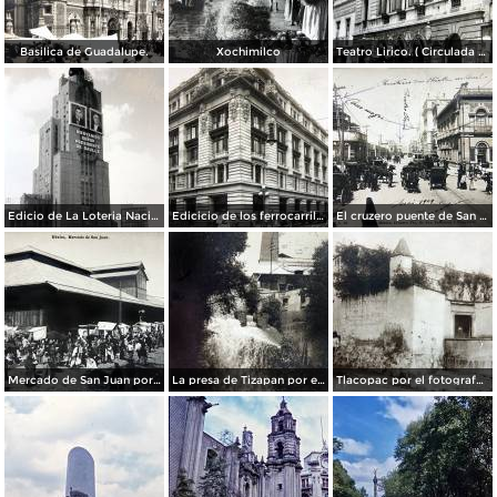
Basilica de Guadalupe.
Xochimilco
Teatro Lirico. ( Circulada el 1 de Agosto de 1926 ).
Edicio de La Loteria Nacional Ciudad de México Abril de 1964
Edicicio de los ferrocarriles.
El cruzero puente de San Francisco y Guardiola por el fotografo Felix Miret.
Mercado de San Juan por el fotografo Felix Miret
La presa de Tizapan por el fotografo Fernando Kososky. ( Circulada el 22 de Diembre de 1910 ).
Tlacopac por el fotografo Hugo Brehme.