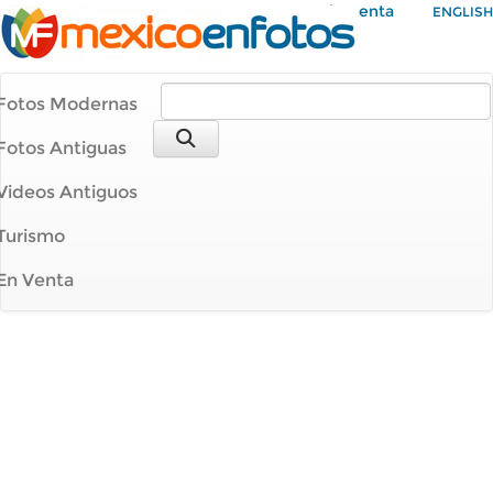
Mi Cuenta
ENGLISH
Fotos Modernas
Fotos Antiguas
Videos Antiguos
Turismo
En Venta