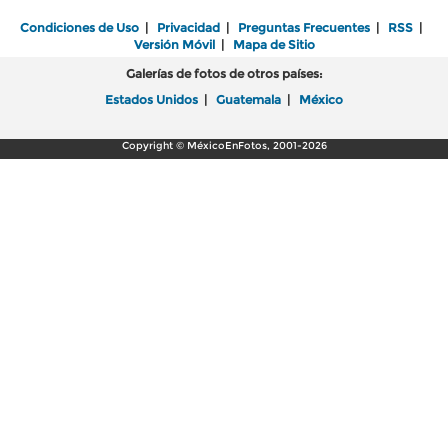
Condiciones de Uso
|
Privacidad
|
Preguntas Frecuentes
|
RSS
|
Versión Móvil
|
Mapa de Sitio
Galerías de fotos de otros países:
Estados Unidos
|
Guatemala
|
México
Copyright © MéxicoEnFotos, 2001-2026