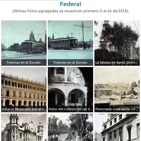
Federal
Últimas fotos agregadas se muestran primero (1 al 24 de 5313):
Tranvias en el Zocalo.
Tranvias en el Zocalo.
La Iglesia de Santo Domingo.
Palacio Municipal por el fotografo Hugo Brehme..
Patio del colegio de las Vizcainas por el fotografo Hugo Brehme.
Panorama vista norte. ( Fechada el 20 de Junio de 1905 ).