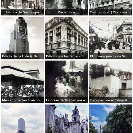
Basilica de Guadalupe.
Xochimilco
Teatro Lirico. ( Circulada el 1 de Agosto de 1926 ).
Edicio de La Loteria Nacional Ciudad de México Abril de 1964
Edicicio de los ferrocarriles.
El cruzero puente de San Francisco y Guardiola por el fotografo Felix Miret.
Mercado de San Juan por el fotografo Felix Miret
La presa de Tizapan por el fotografo Fernando Kososky. ( Circulada el 22 de Diembre de 1910 ).
Tlacopac por el fotografo Hugo Brehme.