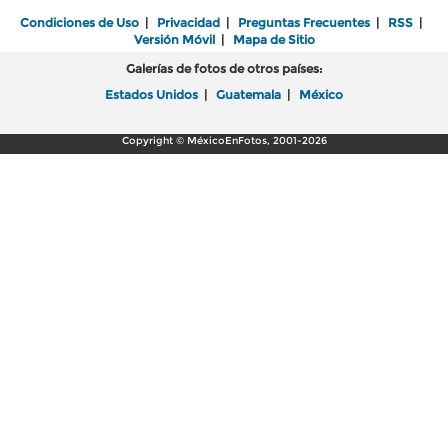
Condiciones de Uso
|
Privacidad
|
Preguntas Frecuentes
|
RSS
|
Versión Móvil
|
Mapa de Sitio
Galerías de fotos de otros países:
Estados Unidos
|
Guatemala
|
México
Copyright © MéxicoEnFotos, 2001-2026