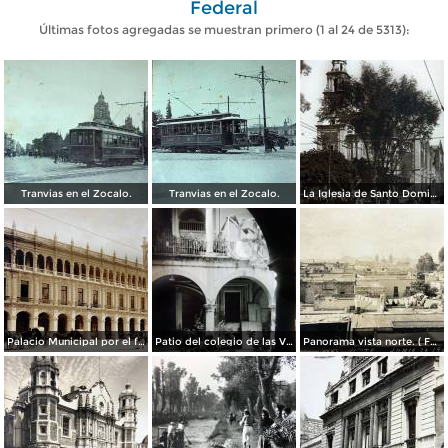
Federal
Últimas fotos agregadas se muestran primero (1 al 24 de 5313):
Tranvias en el Zocalo.
Tranvias en el Zocalo.
La Iglesia de Santo Domingo.
Palacio Municipal por el fotografo Hugo Brehme..
Patio del colegio de las Vizcainas por el fotografo Hugo Brehme.
Panorama vista norte. ( Fechada el 20 de Junio de 1905 ).