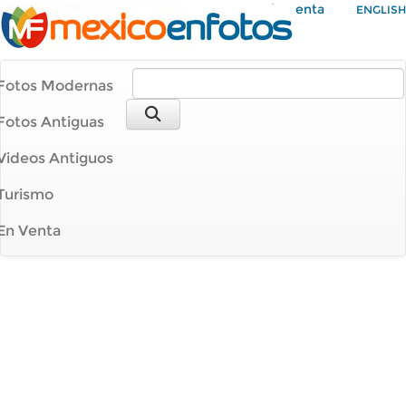
Mi Cuenta
ENGLISH
Fotos Modernas
Fotos Antiguas
Videos Antiguos
Turismo
En Venta