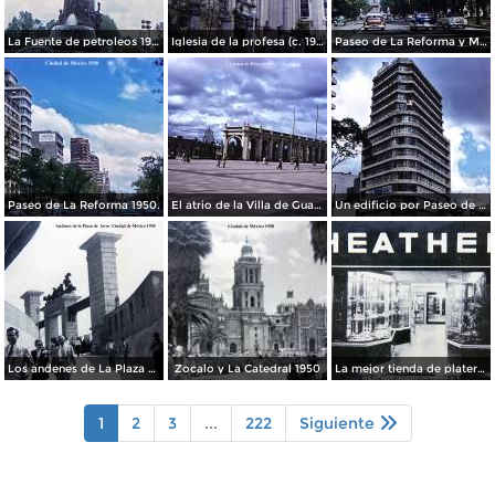
La Fuente de petroleos 1950.
Iglesia de la profesa (c. 1950)
Paseo de La Reforma y Mto a La Independencia 1950
Paseo de La Reforma 1950.
El atrio de la Villa de Guadalupe 1950.
Un edificio por Paseo de La Reforma 1950
Los andenes de La Plaza de toros Ciudad de México 1950
Zocalo y La Catedral 1950
La mejor tienda de plateria.
1
2
3
...
222
Siguiente