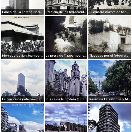
Edicio de La Loteria Nacional Ciudad de México Abril de 1964
Edicicio de los ferrocarriles.
El cruzero puente de San Francisco y Guardiola por el fotografo Felix Miret.
Mercado de San Juan por el fotografo Felix Miret
La presa de Tizapan por el fotografo Fernando Kososky. ( Circulada el 22 de Diembre de 1910 ).
Tlacopac por el fotografo Hugo Brehme.
La Fuente de petroleos 1950.
Iglesia de la profesa (c. 1950)
Paseo de La Reforma y Mto a La Independencia 1950