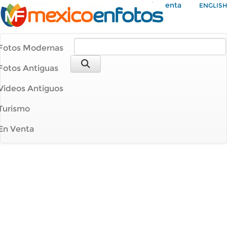
Mi Cuenta
ENGLISH
Fotos Modernas
Fotos Antiguas
Videos Antiguos
Turismo
En Venta