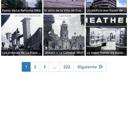
Paseo de La Reforma 1950.
El atrio de la Villa de Guadalupe 1950.
Un edificio por Paseo de La Reforma 1950
Los andenes de La Plaza de toros Ciudad de México 1950
Zocalo y La Catedral 1950
La mejor tienda de plateria.
1
2
3
...
222
Siguiente