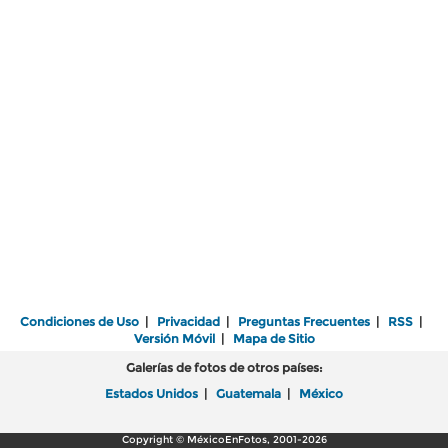
Condiciones de Uso
|
Privacidad
|
Preguntas Frecuentes
|
RSS
|
Versión Móvil
|
Mapa de Sitio
Galerías de fotos de otros países:
Estados Unidos
|
Guatemala
|
México
Copyright © MéxicoEnFotos, 2001-2026