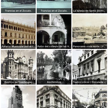
Tranvias en el Zocalo.
Tranvias en el Zocalo.
La Iglesia de Santo Domingo.
Palacio Municipal por el fotografo Hugo Brehme..
Patio del colegio de las Vizcainas por el fotografo Hugo Brehme.
Panorama vista norte. ( Fechada el 20 de Junio de 1905 ).
Basilica de Guadalupe.
Xochimilco
Teatro Lirico. ( Circulada el 1 de Agosto de 1926 ).