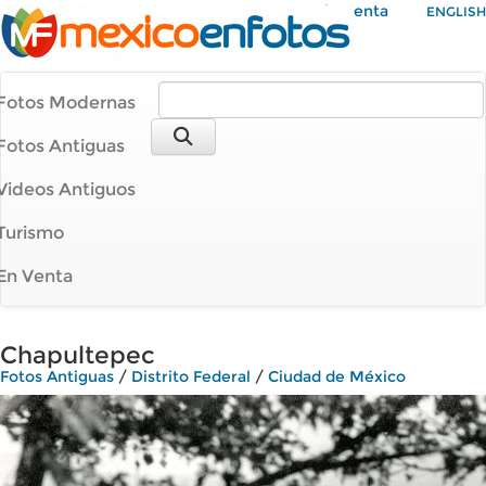
Mi Cuenta
ENGLISH
Fotos Modernas
Fotos Antiguas
Videos Antiguos
Turismo
En Venta
Chapultepec
Fotos Antiguas
/
Distrito Federal
/
Ciudad de México