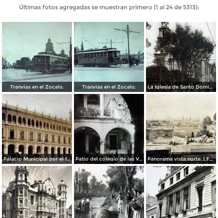
Últimas fotos agregadas se muestran primero (1 al 24 de 5313):
Tranvias en el Zocalo.
Tranvias en el Zocalo.
La Iglesia de Santo Domingo.
Palacio Municipal por el fotografo Hugo Brehme..
Patio del colegio de las Vizcainas por el fotografo Hugo Brehme.
Panorama vista norte. ( Fechada el 20 de Junio de 1905 ).