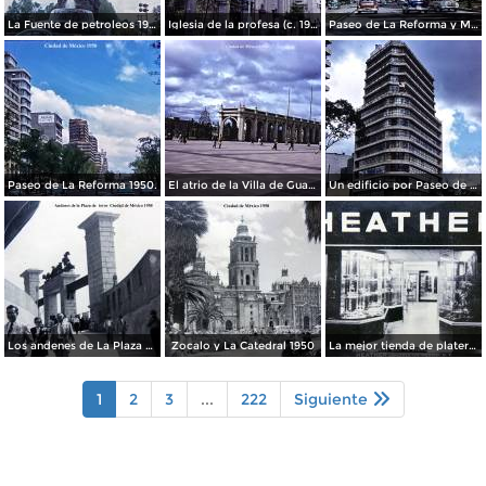
La Fuente de petroleos 1950.
Iglesia de la profesa (c. 1950)
Paseo de La Reforma y Mto a La Independencia 1950
Paseo de La Reforma 1950.
El atrio de la Villa de Guadalupe 1950.
Un edificio por Paseo de La Reforma 1950
Los andenes de La Plaza de toros Ciudad de México 1950
Zocalo y La Catedral 1950
La mejor tienda de plateria.
1
2
3
...
222
Siguiente