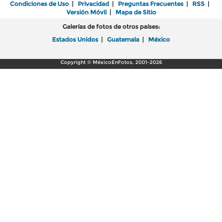
Condiciones de Uso
|
Privacidad
|
Preguntas Frecuentes
|
RSS
|
Versión Móvil
|
Mapa de Sitio
Galerías de fotos de otros países:
Estados Unidos
|
Guatemala
|
México
Copyright © MéxicoEnFotos, 2001-2026