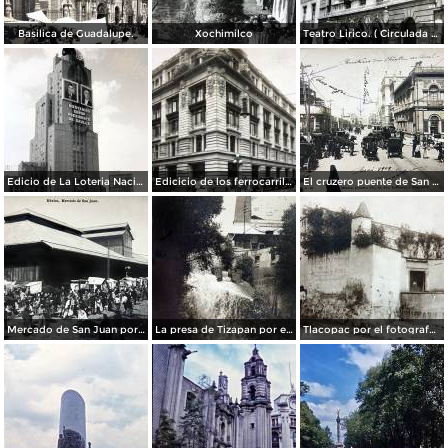
Basilica de Guadalupe.
Xochimilco
Teatro Lirico. ( Circulada el 1 de Agosto de 1926 ).
Edicio de La Loteria Nacional Ciudad de México Abril de 1964
Edicicio de los ferrocarriles.
El cruzero puente de San Francisco y Guardiola por el fotografo Felix Miret.
Mercado de San Juan por el fotografo Felix Miret
La presa de Tizapan por el fotografo Fernando Kososky. ( Circulada el 22 de Diembre de 1910 ).
Tlacopac por el fotografo Hugo Brehme.