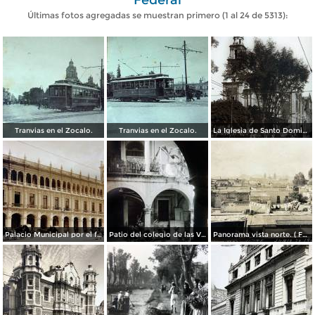
Últimas fotos agregadas se muestran primero (1 al 24 de 5313):
Tranvias en el Zocalo.
Tranvias en el Zocalo.
La Iglesia de Santo Domingo.
Palacio Municipal por el fotografo Hugo Brehme..
Patio del colegio de las Vizcainas por el fotografo Hugo Brehme.
Panorama vista norte. ( Fechada el 20 de Junio de 1905 ).