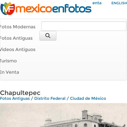
Mi Cuenta
ENGLISH
Fotos Modernas
Fotos Antiguas
Videos Antiguos
Turismo
En Venta
Chapultepec
Fotos Antiguas
/
Distrito Federal
/
Ciudad de México