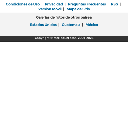
Condiciones de Uso
|
Privacidad
|
Preguntas Frecuentes
|
RSS
|
Versión Móvil
|
Mapa de Sitio
Galerías de fotos de otros países:
Estados Unidos
|
Guatemala
|
México
Copyright © MéxicoEnFotos, 2001-2026