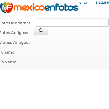
Mi Cuenta
ENGLISH
Fotos Modernas
Fotos Antiguas
Videos Antiguos
Turismo
En Venta