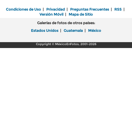
Condiciones de Uso
|
Privacidad
|
Preguntas Frecuentes
|
RSS
|
Versión Móvil
|
Mapa de Sitio
Galerías de fotos de otros países:
Estados Unidos
|
Guatemala
|
México
Copyright © MéxicoEnFotos, 2001-2026