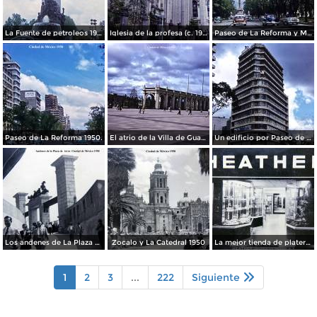
La Fuente de petroleos 1950.
Iglesia de la profesa (c. 1950)
Paseo de La Reforma y Mto a La Independencia 1950
Paseo de La Reforma 1950.
El atrio de la Villa de Guadalupe 1950.
Un edificio por Paseo de La Reforma 1950
Los andenes de La Plaza de toros Ciudad de México 1950
Zocalo y La Catedral 1950
La mejor tienda de plateria.
1
2
3
...
222
Siguiente