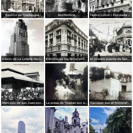
Basilica de Guadalupe.
Xochimilco
Teatro Lirico. ( Circulada el 1 de Agosto de 1926 ).
Edicio de La Loteria Nacional Ciudad de México Abril de 1964
Edicicio de los ferrocarriles.
El cruzero puente de San Francisco y Guardiola por el fotografo Felix Miret.
Mercado de San Juan por el fotografo Felix Miret
La presa de Tizapan por el fotografo Fernando Kososky. ( Circulada el 22 de Diembre de 1910 ).
Tlacopac por el fotografo Hugo Brehme.