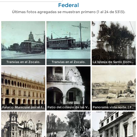
Federal
Últimas fotos agregadas se muestran primero (1 al 24 de 5313):
Tranvias en el Zocalo.
Tranvias en el Zocalo.
La Iglesia de Santo Domingo.
Palacio Municipal por el fotografo Hugo Brehme..
Patio del colegio de las Vizcainas por el fotografo Hugo Brehme.
Panorama vista norte. ( Fechada el 20 de Junio de 1905 ).