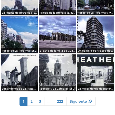
La Fuente de petroleos 1950.
Iglesia de la profesa (c. 1950)
Paseo de La Reforma y Mto a La Independencia 1950
Paseo de La Reforma 1950.
El atrio de la Villa de Guadalupe 1950.
Un edificio por Paseo de La Reforma 1950
Los andenes de La Plaza de toros Ciudad de México 1950
Zocalo y La Catedral 1950
La mejor tienda de plateria.
1
2
3
...
222
Siguiente