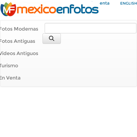
Mi Cuenta
ENGLISH
Fotos Modernas
Fotos Antiguas
Videos Antiguos
Turismo
En Venta