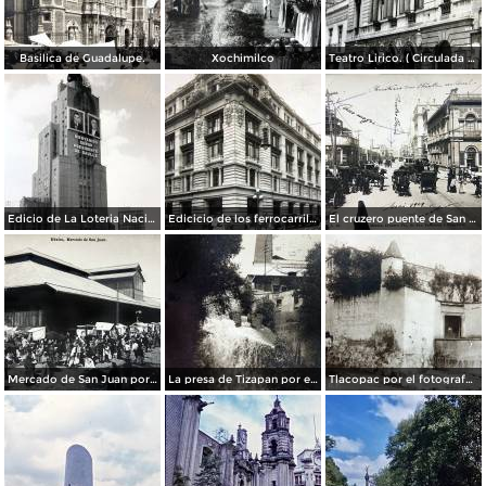
Basilica de Guadalupe.
Xochimilco
Teatro Lirico. ( Circulada el 1 de Agosto de 1926 ).
Edicio de La Loteria Nacional Ciudad de México Abril de 1964
Edicicio de los ferrocarriles.
El cruzero puente de San Francisco y Guardiola por el fotografo Felix Miret.
Mercado de San Juan por el fotografo Felix Miret
La presa de Tizapan por el fotografo Fernando Kososky. ( Circulada el 22 de Diembre de 1910 ).
Tlacopac por el fotografo Hugo Brehme.