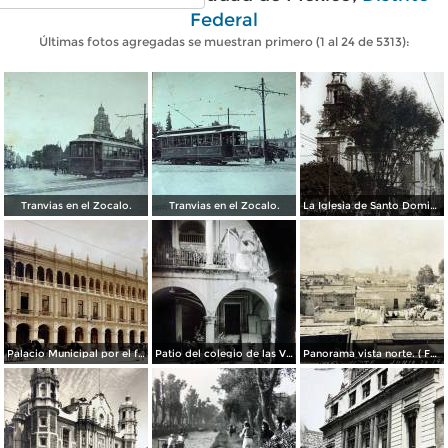
Federal
Últimas fotos agregadas se muestran primero (1 al 24 de 5313):
Tranvias en el Zocalo.
Tranvias en el Zocalo.
La Iglesia de Santo Domingo.
Palacio Municipal por el fotografo Hugo Brehme..
Patio del colegio de las Vizcainas por el fotografo Hugo Brehme.
Panorama vista norte. ( Fechada el 20 de Junio de 1905 ).