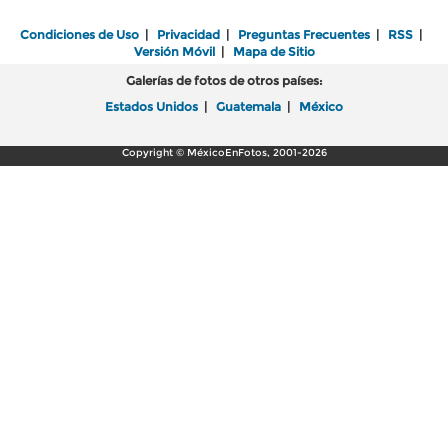
Condiciones de Uso
|
Privacidad
|
Preguntas Frecuentes
|
RSS
|
Versión Móvil
|
Mapa de Sitio
Galerías de fotos de otros países:
Estados Unidos
|
Guatemala
|
México
Copyright © MéxicoEnFotos, 2001-2026