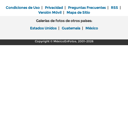
Condiciones de Uso
|
Privacidad
|
Preguntas Frecuentes
|
RSS
|
Versión Móvil
|
Mapa de Sitio
Galerías de fotos de otros países:
Estados Unidos
|
Guatemala
|
México
Copyright © MéxicoEnFotos, 2001-2026