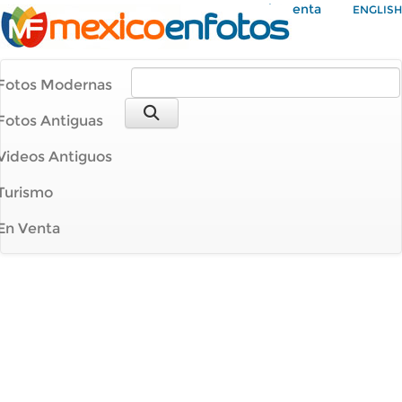
Mi Cuenta
ENGLISH
Fotos Modernas
Fotos Antiguas
Videos Antiguos
Turismo
En Venta