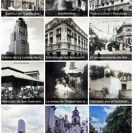
Basilica de Guadalupe.
Xochimilco
Teatro Lirico. ( Circulada el 1 de Agosto de 1926 ).
Edicio de La Loteria Nacional Ciudad de México Abril de 1964
Edicicio de los ferrocarriles.
El cruzero puente de San Francisco y Guardiola por el fotografo Felix Miret.
Mercado de San Juan por el fotografo Felix Miret
La presa de Tizapan por el fotografo Fernando Kososky. ( Circulada el 22 de Diembre de 1910 ).
Tlacopac por el fotografo Hugo Brehme.