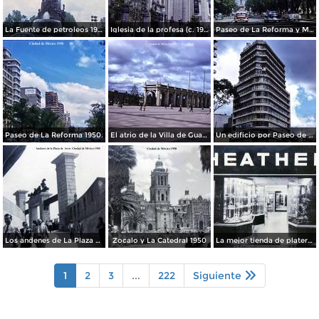
La Fuente de petroleos 1950.
Iglesia de la profesa (c. 1950)
Paseo de La Reforma y Mto a La Independencia 1950
Paseo de La Reforma 1950.
El atrio de la Villa de Guadalupe 1950.
Un edificio por Paseo de La Reforma 1950
Los andenes de La Plaza de toros Ciudad de México 1950
Zocalo y La Catedral 1950
La mejor tienda de plateria.
1
2
3
...
222
Siguiente