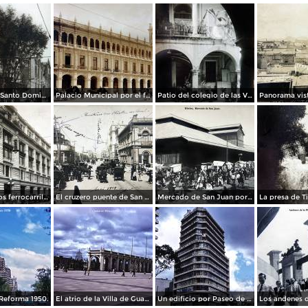
La Iglesia de Santo Domingo.
Palacio Municipal por el fotografo Hugo Brehme..
Patio del colegio de las Vizcainas por el fotografo Hugo Brehme.
Edicicio de los ferrocarriles.
El cruzero puente de San Francisco y Guardiola por el fotografo Felix Miret.
Mercado de San Juan por el fotografo Felix Miret
Reforma 1950.
El atrio de la Villa de Guadalupe 1950.
Un edificio por Paseo de La Reforma 1950