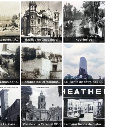
Panorama vista norte. ( Fechada el 20 de Junio de 1905 ).
Basilica de Guadalupe.
Xochimilco
La presa de Tizapan por el fotografo Fernando Kososky. ( Circulada el 22 de Diembre de 1910 ).
Tlacopac por el fotografo Hugo Brehme.
La Fuente de petroleos 1950.
Los andenes de La Plaza de toros Ciudad de México 1950
Zocalo y La Catedral 1950
La mejor tienda de plateria.