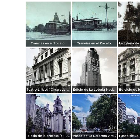
Tranvias en el Zocalo.
Tranvias en el Zocalo.
Teatro Lirico. ( Circulada el 1 de Agosto de 1926 ).
Edicio de La Loteria Nacional Ciudad de México Abril de 1964
Iglesia de la profesa (c. 1950)
Paseo de La Reforma y Mto a La Independencia 1950
Paseo de La 