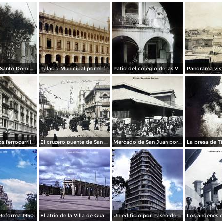
La Iglesia de Santo Domingo.
Palacio Municipal por el fotografo Hugo Brehme..
Patio del colegio de las Vizcainas por el fotografo Hugo Brehme.
Edicicio de los ferrocarriles.
El cruzero puente de San Francisco y Guardiola por el fotografo Felix Miret.
Mercado de San Juan por el fotografo Felix Miret
Reforma 1950.
El atrio de la Villa de Guadalupe 1950.
Un edificio por Paseo de La Reforma 1950