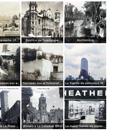
Panorama vista norte. ( Fechada el 20 de Junio de 1905 ).
Basilica de Guadalupe.
Xochimilco
La presa de Tizapan por el fotografo Fernando Kososky. ( Circulada el 22 de Diembre de 1910 ).
Tlacopac por el fotografo Hugo Brehme.
La Fuente de petroleos 1950.
Los andenes de La Plaza de toros Ciudad de México 1950
Zocalo y La Catedral 1950
La mejor tienda de plateria.