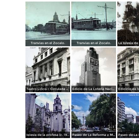
Tranvias en el Zocalo.
Tranvias en el Zocalo.
Teatro Lirico. ( Circulada el 1 de Agosto de 1926 ).
Edicio de La Loteria Nacional Ciudad de México Abril de 1964
Iglesia de la profesa (c. 1950)
Paseo de La Reforma y Mto a La Independencia 1950
Paseo de La 