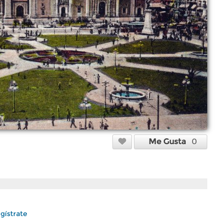
Me Gusta
0
gístrate