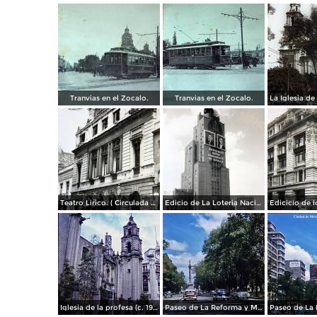
Tranvias en el Zocalo.
Tranvias en el Zocalo.
Teatro Lirico. ( Circulada el 1 de Agosto de 1926 ).
Edicio de La Loteria Nacional Ciudad de México Abril de 1964
Iglesia de la profesa (c. 1950)
Paseo de La Reforma y Mto a La Independencia 1950
Paseo de La 