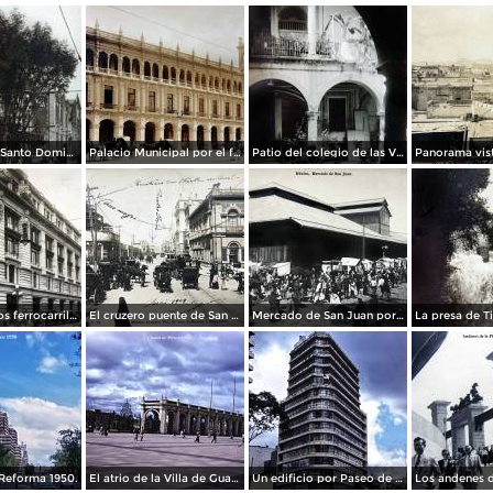
La Iglesia de Santo Domingo.
Palacio Municipal por el fotografo Hugo Brehme..
Patio del colegio de las Vizcainas por el fotografo Hugo Brehme.
Edicicio de los ferrocarriles.
El cruzero puente de San Francisco y Guardiola por el fotografo Felix Miret.
Mercado de San Juan por el fotografo Felix Miret
Reforma 1950.
El atrio de la Villa de Guadalupe 1950.
Un edificio por Paseo de La Reforma 1950