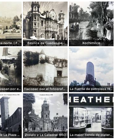
Panorama vista norte. ( Fechada el 20 de Junio de 1905 ).
Basilica de Guadalupe.
Xochimilco
La presa de Tizapan por el fotografo Fernando Kososky. ( Circulada el 22 de Diembre de 1910 ).
Tlacopac por el fotografo Hugo Brehme.
La Fuente de petroleos 1950.
Los andenes de La Plaza de toros Ciudad de México 1950
Zocalo y La Catedral 1950
La mejor tienda de plateria.