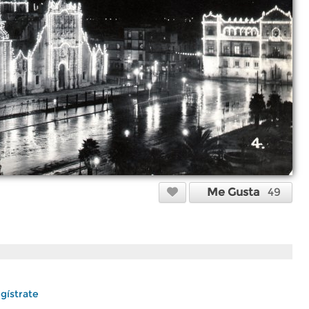
Me Gusta
49
gístrate